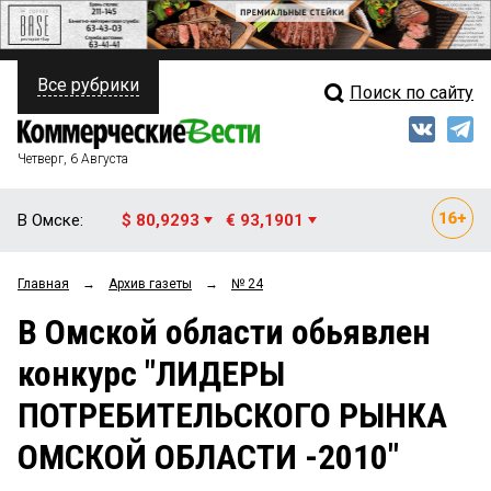
Все рубрики
Поиск по сайту
ПОЛИТИКА
Свежий выпуск
Медиа
ФИНАНСЫ
Четверг, 6 Августа
Кто есть кто
НЕДВИЖИМОСТЬ
В Омске:
$ 80,9293
€ 93,1901
Интервью
БИЗНЕС
Главная
→
Архив газеты
→
№ 24
Мнения
ОБЩЕСТВО
В Омской области обьявлен
Рейтинги
ЗАКОН
конкурс "ЛИДЕРЫ
Блоги
НОВОСТИ КОМПАНИЙ
ПОТРЕБИТЕЛЬСКОГО РЫНКА
Архив
ПРОИСШЕСТВИЯ
ОМСКОЙ ОБЛАСТИ -2010"