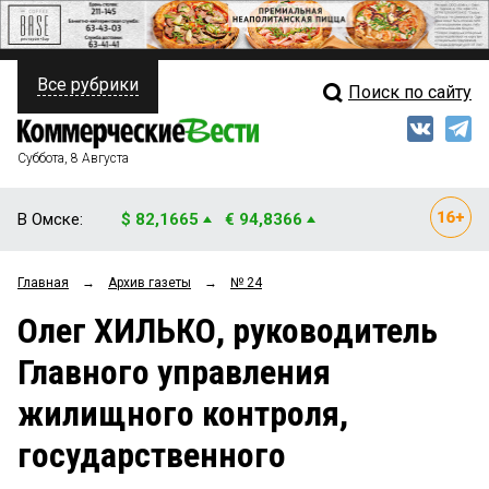
Все рубрики
Поиск по сайту
ПОЛИТИКА
Свежий выпуск
Медиа
ФИНАНСЫ
Суббота, 8 Августа
Кто есть кто
НЕДВИЖИМОСТЬ
В Омске:
$ 82,1665
€ 94,8366
Интервью
БИЗНЕС
Главная
→
Архив газеты
→
№ 24
Мнения
ОБЩЕСТВО
Олег ХИЛЬКО, руководитель
Рейтинги
ЗАКОН
Главного управления
Блоги
НОВОСТИ КОМПАНИЙ
жилищного контроля,
Архив
ПРОИСШЕСТВИЯ
государственного