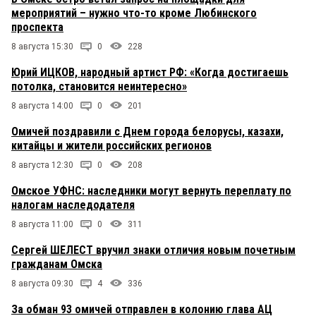
мероприятий – нужно что-то кроме Любинского
проспекта
8 августа 15:30
0
228
Юрий ИЦКОВ, народный артист РФ: «Когда достигаешь
потолка, становится неинтересно»
8 августа 14:00
0
201
Омичей поздравили с Днем города белорусы, казахи,
китайцы и жители российских регионов
8 августа 12:30
0
208
Омское УФНС: наследники могут вернуть переплату по
налогам наследодателя
8 августа 11:00
0
311
Сергей ШЕЛЕСТ вручил знаки отличия новым почетным
гражданам Омска
8 августа 09:30
4
336
За обман 93 омичей отправлен в колонию глава АЦ