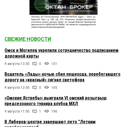
СВЕЖИЕ НОВОСТИ
Омск и Могилев укрепили сотрудничество подписанием
дорожной карты
9 августа 13:30
0
101
Водитель «Лады» ночью сбил пешехода, перебегавшего
дорогу на «красный» сигнал светофора
9 августа 12:00
0
165
«Омские Ястребы» выиграли VI омский розыгрыш
предсезонного турнира клубов МХЛ
9 августа 11:00
1
190
В Либеров-центре завершают лето "Летним