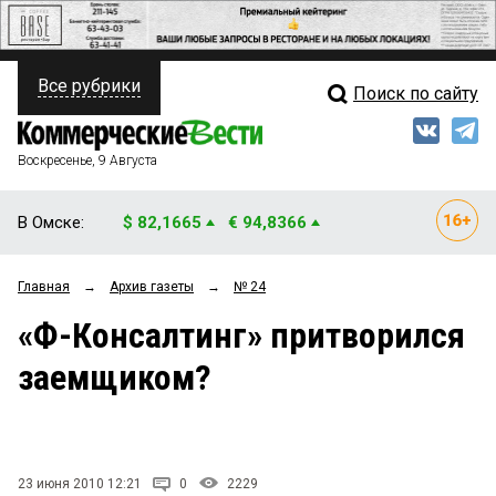
Все рубрики
Поиск по сайту
ПОЛИТИКА
Свежий выпуск
Медиа
ФИНАНСЫ
Воскресенье, 9 Августа
Кто есть кто
НЕДВИЖИМОСТЬ
В Омске:
$ 82,1665
€ 94,8366
Интервью
БИЗНЕС
Главная
→
Архив газеты
→
№ 24
Мнения
ОБЩЕСТВО
«Ф-Консалтинг» притворился
Рейтинги
ЗАКОН
заемщиком?
Блоги
НОВОСТИ КОМПАНИЙ
Архив
ПРОИСШЕСТВИЯ
23 июня 2010 12:21
0
2229