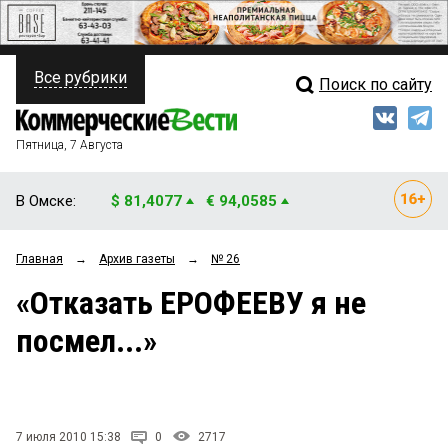
Все рубрики
Поиск по сайту
ПОЛИТИКА
Свежий выпуск
Медиа
ФИНАНСЫ
Пятница, 7 Августа
Кто есть кто
НЕДВИЖИМОСТЬ
В Омске:
$ 81,4077
€ 94,0585
Интервью
БИЗНЕС
Главная
→
Архив газеты
→
№ 26
Мнения
ОБЩЕСТВО
«Отказать ЕРОФЕЕВУ я не
Рейтинги
ЗАКОН
посмел...»
Блоги
НОВОСТИ КОМПАНИЙ
Архив
ПРОИСШЕСТВИЯ
7 июля 2010 15:38
0
2717