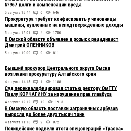
№967 долги и компенсации вреда
5 августа 15:44
0
646
Прокуратура требует конфисковать у чиновницы
машины, купленные на неподтвержденные доходы
5 августа 12:01
4
1750
В Омской области объявлен в розыск рецидивист
Дмитрий ОЛЕННИКОВ
5 августа 10:00
0
811
Бывший прокурор Центрального округа Омска
возглавил прокуратуру Алтайского края
4 августа 14:15
1
1188
Суд переквалифицировал статью ректору ОмГТУ
Павлу КОРЧАГИНУ за нарушение прав главбуха
4 августа 12:12
19
1913
В Омскую область поставки заграничных арбузов
выросли до более двух тысяч тонн
4 августа 11:10
2
872
Полицейские подвели итоги спецопераций «Трасса»