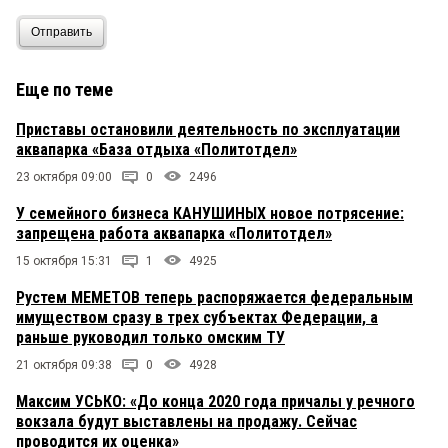
Отправить
Еще по теме
Приставы остановили деятельность по эксплуатации
аквапарка «База отдыха «Политотдел»
23 октября 09:00
0
2496
У семейного бизнеса КАНУШИНЫХ новое потрясение:
запрещена работа аквапарка «Политотдел»
15 октября 15:31
1
4925
Рустем МЕМЕТОВ теперь распоряжается федеральным
имуществом сразу в трех субъектах Федерации, а
раньше руководил только омским ТУ
21 октября 09:38
0
4928
Максим УСЬКО: «До конца 2020 года причалы у речного
вокзала будут выставлены на продажу. Сейчас
проводится их оценка»