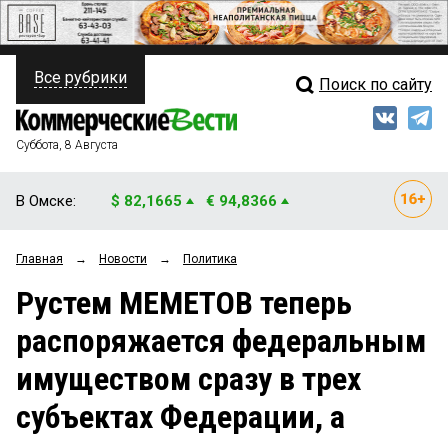
Все рубрики
Поиск по сайту
ПОЛИТИКА
Свежий выпуск
Медиа
ФИНАНСЫ
Суббота, 8 Августа
Кто есть кто
НЕДВИЖИМОСТЬ
В Омске:
$ 82,1665
€ 94,8366
Интервью
БИЗНЕС
Главная
→
Новости
→
Политика
Мнения
ОБЩЕСТВО
Рустем МЕМЕТОВ теперь
Рейтинги
ЗАКОН
распоряжается федеральным
Блоги
НОВОСТИ КОМПАНИЙ
имуществом сразу в трех
Архив
ПРОИСШЕСТВИЯ
субъектах Федерации, а