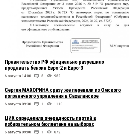
Правительство РФ официально разрешило
продавать бензин Евро-2 и Евро-3
6 августа 14:00
8
982
Сергея МАХОРИНА сразу же перевели из Омского
пограничного управления в Сахалинское
6 августа 09:30
1
1110
ЦИК определила очередность партий в
избирательном бюллетене на выборах
6 августа 09:00
1
872