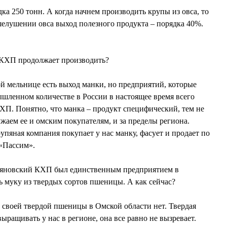
ка 250 тонн. А когда начнем производить крупы из овса, то
шелушении овса выход полезного продукта – порядка 40%.
КХП продолжает производить?
 мельнице есть выход манки, но предприятий, которые
шленном количестве в России в настоящее время всего
ХП. Понятно, что манка – продукт специфический, тем не
ужаем ее и омским покупателям, и за пределы региона.
упяная компания покупает у нас манку, фасует и продает по
 «Пассим».
ьяновский КХП был единственным предприятием в
ь муку из твердых сортов пшеницы. А как сейчас?
своей твердой пшеницы в Омской области нет. Твердая
ыращивать у нас в регионе, она все равно не вызревает.