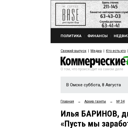
ПОЛИТИКА
ФИНАНСЫ
НЕДВИ
Свежий выпуск
Медиа
Кто есть кто
О том, что происходит на самом деле
В Омске суббота, 8 Августа
Главная
→
Архив газеты
→
№ 34
Илья БАРИНОВ, ди
«Пусть мы зарабо