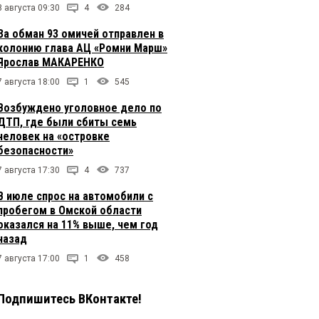
8 августа 09:30
4
284
За обман 93 омичей отправлен в
колонию глава АЦ «Ромни Марш»
Ярослав МАКАРЕНКО
7 августа 18:00
1
545
Возбуждено уголовное дело по
ДТП, где были сбиты семь
человек на «островке
безопасности»
7 августа 17:30
4
737
В июле спрос на автомобили с
пробегом в Омской области
оказался на 11% выше, чем год
назад
7 августа 17:00
1
458
Подпишитесь ВКонтакте!