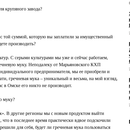
ля крупяного завода?
 с той суммой, которую вы заплатили за имущественный
дете производить?
ьтур. С серыми культурами мы уже и сейчас работаем,
ечневую муку. Неподалеку от Марьяновского КХП
индивидуального предпринимателя, мы ее приобрели и
ти, гречневая мука – уникальный и весьма, на мой взгляд,
с в Омске его никто не производит.
ю муку?
». В другие регионы мы с новым продуктом выйти
, что в последнее время практически вдвое подскочили
 решили для себя, будет ли гречневая мука пользоваться