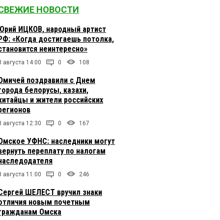
СВЕЖИЕ НОВОСТИ
Юрий ИЦКОВ, народный артист
РФ: «Когда достигаешь потолка,
становится неинтересно»
8 августа 14:00
0
108
Омичей поздравили с Днем
города белорусы, казахи,
китайцы и жители российских
регионов
8 августа 12:30
0
167
Омское УФНС: наследники могут
вернуть переплату по налогам
наследодателя
8 августа 11:00
0
246
Сергей ШЕЛЕСТ вручил знаки
отличия новым почетным
гражданам Омска