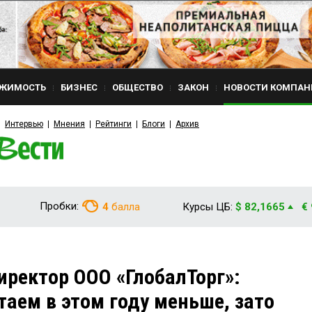
ЖИМОСТЬ
БИЗНЕС
ОБЩЕСТВО
ЗАКОН
НОВОСТИ КОМПАН
Интервью
Мнения
Рейтинги
Блоги
Архив
Пробки:
4
балла
Курсы ЦБ:
$ 82,1665
€
ректор ООО «ГлобалТорг»:
таем в этом году меньше, зато