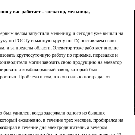
но у вас работает – элеватор, мельница,
первым делом запустили мельницу, и сегодня уже вышли на
муку по ГОСТу и манную крупу по ТУ, поставляем свою
, и за пределы области. Элеватор тоже работает вполне
изовать круглосуточную работу по приемке, перевалке и
производители могли завозить свою продукцию на элеватор
мировать и комбикормовый завод, который был
ростоял. Проблема в том, что он сильно пострадал от
о был удивлен, когда задержали одного из бывших
оторый ежедневно, в течение трех месяцев, пробирался на
азбирал в течение дня электродвигатели, а вечером
тате его деятельности были выведены из строя порядка 40