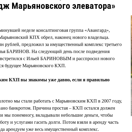
дж Марьяновского элеватора»
 минувшей неделе консалтинговая группа «Авангард»,
Марьяновский КПХ обрел, наконец нового владельца.
лн рублей, предложил за имущественный комплекс третьего
Илья БАРИНОВ. На следующий день после подведения
» встретился с Ильей БАРИНОВЫМ и расспросил нового
тся будущее Марьяновского КХП.
ким КХП вы знакомы уже давно, если я правильно
 плотно мы стали работать с Марьяновским КХП в 2007 году,
нано банкротом. Причина простая – КХП остался должен
ли мы понемногу, вкладывали небольшие деньги, чтобы
оту и услугами гасить долги. Потом взяли в аренду часть
ода арендуем уже весь имущественный комплекс.