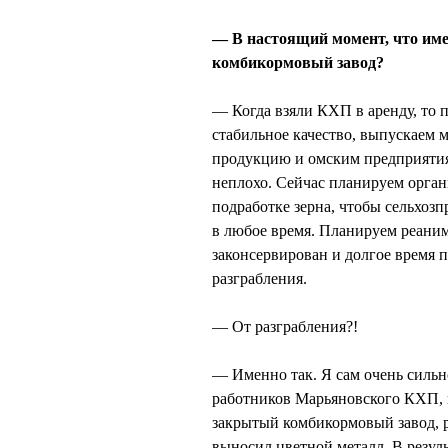
— В настоящий момент, что имен
комбикормовый завод?
— Когда взяли КХП в аренду, то 
стабильное качество, выпускаем 
продукцию и омским предприятиям
неплохо. Сейчас планируем орган
подработке зерна, чтобы сельхоз
в любое время. Планируем реани
законсервирован и долгое время п
разграбления.
— От разграбления?!
— Именно так. Я сам очень сильн
работников Марьяновского КХП, к
закрытый комбикормовый завод, р
выносил цветной металл. В резуль