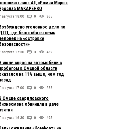
колонию глава АЦ «Ромни Марш»
Ярослав МАКАРЕНКО
7 августа 18:00
0
365
Возбуждено уголовное дело по
ДТП, где были сбиты семь
человек на «островке
безопасности»
7 августа 17:30
3
452
В июле спрос на автомобили с
пробегом в Омской области
оказался на 11% выше, чем год
назад
7 августа 17:00
0
288
В Омске свердловского
бизнесмена обвинили в даче
взятки
7 августа 16:30
0
495
Залы ожидания «Комфорт» на