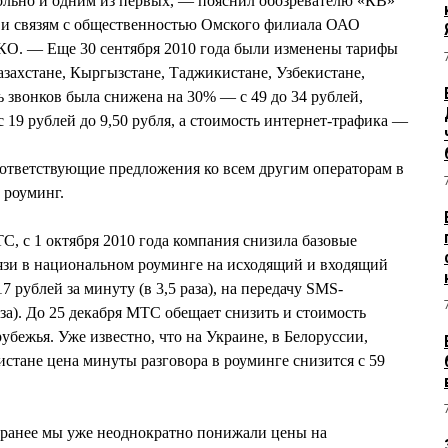
льно и одним из первых, — пояснил обозревателю «КВ»
е и связям с общественностью Омского филиала ОАО
 — Еще 30 сентября 2010 года были изменены тарифы
азахстане, Кыргызстане, Таджикистане, Узбекистане,
ь звонков была снижена на 30% — с 49 до 34 рублей,
с 19 рублей до 9,50 рубля, а стоимость интернет-трафика —
тветствующие предложения ко всем другим операторам в
 роуминг.
 с 1 октября 2010 года компания снизила базовые
язи в национальном роуминге на исходящий и входящий
7 рублей за минуту (в 3,5 раза), на передачу SMS-
раза). До 25 декабря МТС обещает снизить и стоимость
рубежья. Уже известно, что на Украине, в Белоруссии,
стане цена минуты разговора в роуминге снизится с 59
 ранее мы уже неоднократно понижали цены на