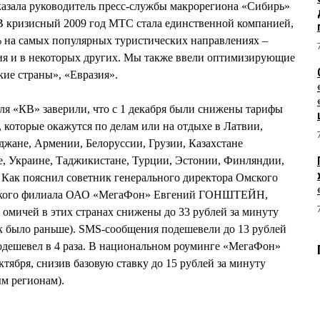
азала руководитель пресс-службы макрорегиона «Сибирь»
кризисный 2009 год МТС стала единственной компанией,
% на самых популярных туристических направлениях –
тия и в некоторых других. Мы также ввели оптимизирующие
кие страны», «Евразия».
ля «КВ» заверили, что с 1 декабря были снижены тарифы
 которые окажутся по делам или на отдыхе в Латвии,
джане, Армении, Белоруссии, Грузии, Казахстане
е, Украине, Таджикистане, Турции, Эстонии, Финляндии,
Как пояснил советник генерального директора Омского
рского филиала ОАО «МегаФон» Евгений ГОНШТЕЙН,
 омичей в этих странах снижены до 33 рублей за минуту
как было раньше). SMS-сообщения подешевели до 13 рублей
 подешевел в 4 раза. В национальном роуминге «МегаФон»
тября, снизив базовую ставку до 15 рублей за минуту
ым регионам).