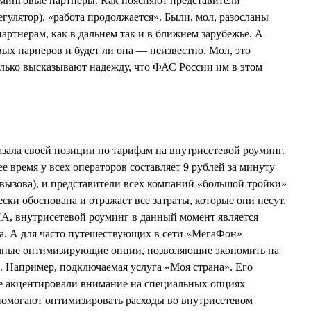
минговые партнеры. Как поясняют представители
егулятор), «работа продолжается». Были, мол, разосланы
ртнерам, как в дальнем так и в ближнем зарубежье. А
ых парнеров и будет ли она — неизвестно. Мол, это
лько высказывают надежду, что ФАС России им в этом
зала своей позиции по тарифам на внутрисетевой роуминг.
е время у всех операторов составляет 9 рублей за минуту
 вызова), и представители всех компаний «большой тройки»
ески обоснована и отражает все затраты, которые они несут.
внутрисетевой роуминг в данный момент является
. А для часто путешествующих в сети «МегаФон»
личные оптимизирующие опции, позволяющие экономить на
. Например, подключаемая услуга «Моя страна». Его
е акцентировали внимание на специальных опциях
 помогают оптимизировать расходы во внутрисетевом