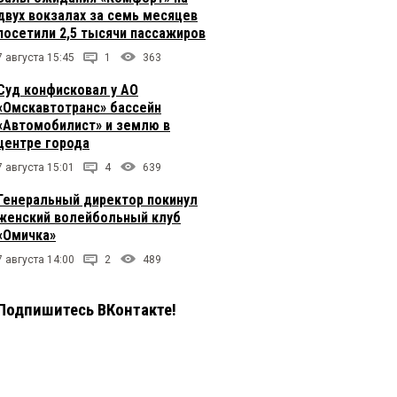
двух вокзалах за семь месяцев
посетили 2,5 тысячи пассажиров
7 августа 15:45
1
363
Суд конфисковал у АО
«Омскавтотранс» бассейн
«Автомобилист» и землю в
центре города
7 августа 15:01
4
639
Генеральный директор покинул
женский волейбольный клуб
«Омичка»
7 августа 14:00
2
489
Подпишитесь ВКонтакте!