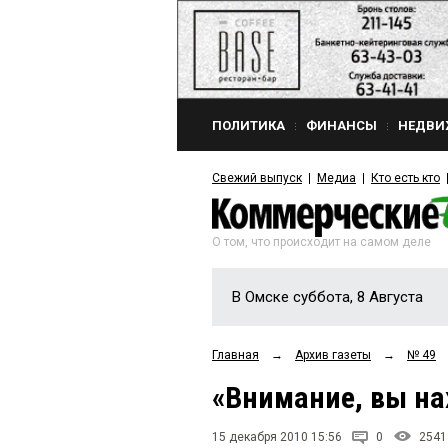
ПОЛИТИКА
ФИНАНСЫ
НЕДВИ
Свежий выпуск
Медиа
Кто есть кто
О том, что происходит на самом деле
В Омске суббота, 8 Августа
Главная
→
Архив газеты
→
№ 49
«Внимание, вы на
15 декабря 2010 15:56
0
2541