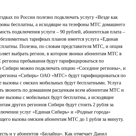
дках по России полезно подключать услугу «Везде как
вызовы бесплатны, а исходящие на телефоны МТС домашнего
имость подключения услуги – 90 рублей, абонентская плата –
ов безлимитных тарифных планов имеется услуга «Единая
есплатны. Полезна, по словам представителя МТС, и опция
ляет выбрать регион, в котором звонки абонентам МТС в
 региона пребывания будут тарифицироваться по
о Сибири можно подключать опцию «Соседние регионы», и
рорегиона «Сибирь» ОАО «МТС» будут тарифицироваться по
е вызовы с омских мобильных будут бесплатными. Услуга
ть звонить по домашним расценкам всем абонентам МТС и
ие вызовы с мобильных будут бесплатны, а исходящие
нтам других регионов Сибири будут стоить 2 рубля за
лючении услуг «Единая Сибирь» и «Родные города»
ящего вызова омским абонентам МТС до 1 рубля за минуту.
сть и у абонентов «Билайна». Как отмечает Данил