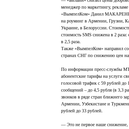
— «Билайн» снизил цены доброво
менеджер по маркетингу, реклам
«ВымпелКом» Данил МАКАРЕНКО.
на роуминг в Армении, Грузии, К
Украине, в Белоруссии. Стоимост
стоимость SMS снижена в 2 раза: 
в 2,5 раза.
Также «ВымпелКом» направил соо
странах СНГ по снижению цен на
По информации пресс-службы МТС,
абонентские тарифы на услуги св
голосовой трафик с 59 рублей до 1
сообщений – до 4,5 рубля (в 3,3 
звонков в ряде стран ближнего за
Армении, Узбекистане и Туркмени
рублей до 33 рублей.
— Это не первое наше снижение,