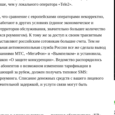
ше, чем у локального оператора «Tele2».
, что сравнение с европейскими операторами некорректно,
работают в других условиях (единое экономическое и
территория обслуживания, значительно большее количество
ся роумингом). К тому же за доступ к своим транзитным
ставляют российским сотовикам большие счета. Тем не
льная антимонопольная служба России все же сделала вывод
мпаниями МТС, «МегаФон» и «Вымпелком» и установила,
Закон «О защите конкуренции». Ведомство распорядилось
 абонентов о возможном изменении тарификации в
жающий за рубеж, должен получать типовое SMS:
 роуминга. Списание денежных средств с вашего лицевого
ачительной задержкой, и услуги связи могут быть