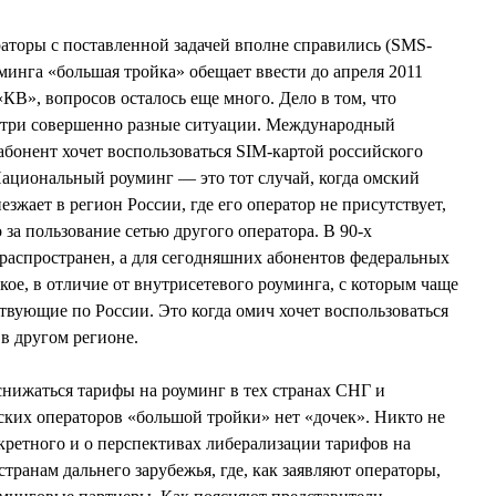
аторы с поставленной задачей вполне справились (SMS-
инга «большая тройка» обещает ввести до апреля 2011
 «КВ», вопросов осталось еще много. Дело в том, что
 три совершенно разные ситуации. Международный
абонент хочет воспользоваться SIM-картой российского
 Национальный роуминг — это тот случай, когда омский
езжает в регион России, где его оператор не присутствует,
за пользование сетью другого оператора. В 90-х
распространен, а для сегодняшних абонентов федеральных
кое, в отличие от внутрисетевого роуминга, с которым чаще
твующие по России. Это когда омич хочет воспользоваться
 в другом регионе.
 снижаться тарифы на роуминг в тех странах СНГ и
йских операторов «большой тройки» нет «дочек». Никто не
нкретного и о перспективах либерализации тарифов на
ранам дальнего зарубежья, где, как заявляют операторы,