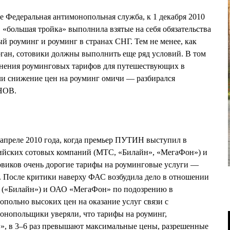
 Федеральная антимонопольная служба, к 1 декабря 2010
а, «большая тройка» выполнила взятые на себя обязательства
й роуминг и роуминг в странах СНГ. Тем не менее, как
ган, сотовики должны выполнить еще ряд условий. В том
енения роуминговых тарифов для путешествующих в
ли снижение цен на роуминг омичи — разбирался
НОВ.
 апреле 2010 года, когда премьер ПУТИН выступил в
сийских сотовых компаний (МТС, «Билайн», «МегаФон») и
товиков очень дорогие тарифы на роуминговые услуги —
г. После критики наверху ФАС возбудила дело в отношении
«Билайн») и ОАО «МегаФон» по подозрению в
польно высоких цен на оказание услуг связи с
онопольщики уверяли, что тарифы на роуминг,
», в 3–6 раз превышают максимальные цены, разрешенные