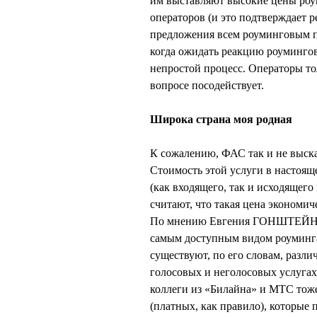
им выставляют высокие цены роу
операторов (и это подтверждает р
предложения всем роуминговым па
когда ожидать реакцию роумингов
непростой процесс. Операторы то
вопросе посодействует.
Широка страна моя родная
К сожалению, ФАС так и не выска
Стоимость этой услуги в настояще
(как входящего, так и исходящего
считают, что такая цена экономич
По мнению Евгения ГОНШТЕЙНА, 
самым доступным видом роуминга
существуют, по его словам, раз
голосовых и неголосовых услугах
коллеги из «Билайна» и МТС тож
(платных, как правило), которые