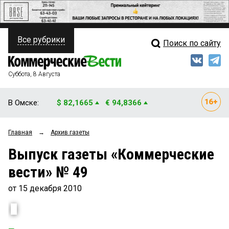
Все рубрики
Поиск по сайту
ПОЛИТИКА
Свежий выпуск
Медиа
ФИНАНСЫ
Суббота, 8 Августа
Кто есть кто
НЕДВИЖИМОСТЬ
В Омске:
$ 82,1665
€ 94,8366
Интервью
БИЗНЕС
Главная
→
Архив газеты
Мнения
ОБЩЕСТВО
Выпуск газеты «Коммерческие
Рейтинги
ЗАКОН
вести» № 49
Блоги
НОВОСТИ КОМПАНИЙ
от 15 декабря 2010
Архив
ПРОИСШЕСТВИЯ
СТИЛЬ ЖИЗНИ