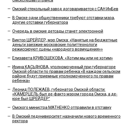
—
Омский стекольный завод договаривается с САН ИнБев
—
В Омске одни общественники требуют отставки мэра,
другие отставки губернатора
—
Очередь в омские детсады станет электронной
—
Виктор ШРЕЙДЕР, мэр Омска: «Нанятые на бюджетные
деньги заезжие московские политтехнологи
режиссируют сцены «народного возмущения»»
—
Елизавета КРИВОЩЕКОВА: «Хотим мы или не хотим»
—
Ирина КАСЬЯНОВА, уполномоченный при губернаторе
Омской области по правам ребенка:«В каждом сельском
районе будут приемные уполномоченного по правам
ребенка»
—
Леонид ПОЛЕЖАЕВ, губернатор Омской области:
«КАМЕРЦЕЛЬ был де-факто мэром города Омска, а де-
юре был ШРЕЙДЕР"
—
Омского министра МАТНЕНКО отправили в отставку
—
В Омский педуниверситет назначили нового временного
ректора