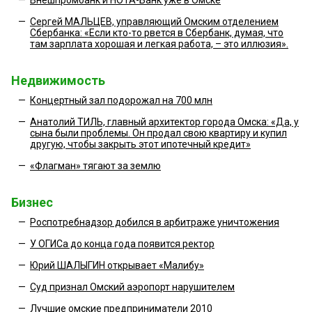
—
Сергей МАЛЬЦЕВ, управляющий Омским отделением
Сбербанка: «Если кто-то рвется в Сбербанк, думая, что
там зарплата хорошая и легкая работа, – это иллюзия».
Недвижимость
—
Концертный зал подорожал на 700 млн
—
Анатолий ТИЛЬ, главный архитектор города Омска: «Да, у
сына были проблемы. Он продал свою квартиру и купил
другую, чтобы закрыть этот ипотечный кредит»
—
«Флагман» тягают за землю
Бизнес
—
Роспотребнадзор добился в арбитраже уничтожения
—
У ОГИСа до конца года появится ректор
—
Юрий ШАЛЫГИН открывает «Малибу»
—
Суд признал Омский аэропорт нарушителем
—
Лучшие омские предприниматели 2010