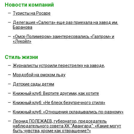
Новости компаний
—
Туристы на Росаре
—
Делегация «Салюта» еще раз приехала на завод им.
Баранова
—
«Омск-Полимером» заинтересовались «Газпром» и
«Лукойл»
Стиль жизни
—
Журналисты устроили перестрелку на заводе,
—
Мордобой на омском льду
—
Детские сады детям
—
Книжный клуб: Вертите другими, как хотите
—
Книжный клуб: «Не блеск безупречного стиля»
—
Книжный клуб: «Отношения складывались по-разному»
—
Леонид ПОЛЕЖАЕВ, губернатор, председатель
наблюдательного совета ХК "Авангард": «Какие могут
быть чувства, кроме как отвращение?»