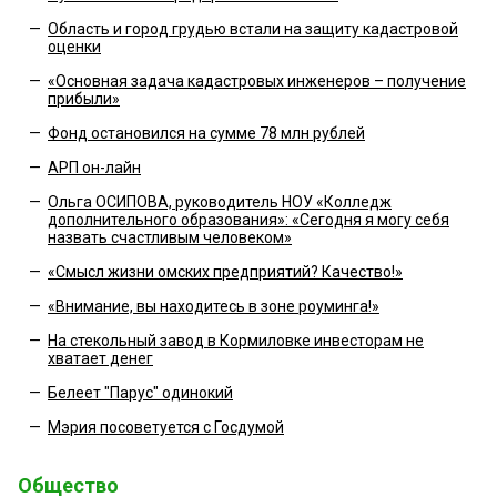
—
Область и город грудью встали на защиту кадастровой
оценки
—
«Основная задача кадастровых инженеров – получение
прибыли»
—
Фонд остановился на сумме 78 млн рублей
—
АРП он-лайн
—
Ольга ОСИПОВА, руководитель НОУ «Колледж
дополнительного образования»: «Сегодня я могу себя
назвать счастливым человеком»
—
«Смысл жизни омских предприятий? Качество!»
—
«Внимание, вы находитесь в зоне роуминга!»
—
На стекольный завод в Кормиловке инвесторам не
хватает денег
—
Белеет "Парус" одинокий
—
Мэрия посоветуется с Госдумой
Общество