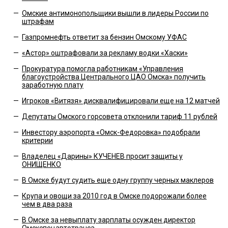
—
Омские антимонопольщики вышли в лидеры России по
штрафам
—
Газпромнефть ответит за бензин Омскому УФАС
—
«Астор» оштрафовали за рекламу водки «Хаски»
—
Прокуратура помогла работникам «Управления
благоустройства Центрального ЦАО Омска» получить
заработную плату
—
Игроков «Витязя» дисквалифицировали еще на 12 матчей
—
Депутаты Омского горсовета отклонили тариф 11 рублей
—
Инвестору аэропорта «Омск-Федоровка» подобрали
критерии
—
Владелец «Дарины» КУЧЕНЕВ просит защиты у
ОНИЩЕНКО
—
В Омске будут судить еще одну группу черных маклеров
—
Крупа и овощи за 2010 год в Омске подорожали более
чем в два раза
—
В Омске за невыплату зарплаты осужден директор
Омскспецавтотранса