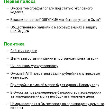
Первая полоса
—
Омские томографы попали под статью Уголовного
кодекса
—
В каком качестве РОЩУПКИН мог бы вернуться в Омск?
—
Общественники заявили о массовых акциях в защиту
ШРЕЙДЕРА
Политика
—
События недели
—
Депутаты оставили рынки в программе приватизации
—
Чиновникам урежут зарплату
—
Омские ПАТП потратили 52 млн рублей на спутниковую
навигацию
—
Пристройка к омской мэрии будет сдана к Новому году
—
В Омске за преднамеренное банкротство пассажирских
автопредприятий могут возбудить уголовные дела
—
Немцы построят в Омске завод по производству цемента
из золы