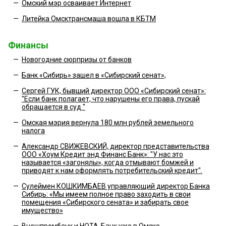
—
Омский мэр осваивает Интернет
—
Литейка Омсктрансмаша вошла в КБТМ
Финансы
—
Новогодние сюрпризы от банков
—
Банк «Сибирь» зашел в «Сибирский сенат»,
—
Сергей ГУК, бывший директор ООО «Сибирский сенат»:
"Если банк полагает, что нарушены его права, пускай
обращается в суд "
—
Омская мэрия вернула 180 млн рублей земельного
налога
—
Александр СВИЖЕВСКИЙ, директор представительства
ООО «Хоум Кредит энд Финанс Банк»: "У нас это
называется «загонялы», когда отмывают бомжей и
приводят к нам оформлять потребительский кредит".
—
Сулеймен КОШКИМБАЕВ управляющий директор Банка
Сибирь: «Мы имеем полное право заходить в свои
помещения «Сибирского сената» и забирать свое
имущество»
—
Внешпромбанк и НОТА-Банк уже в Омске