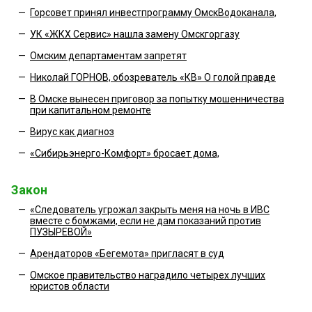
—
Горсовет принял инвестпрограмму ОмскВодоканала,
—
УК «ЖКХ Сервис» нашла замену Омскгоргазу
—
Омским департаментам запретят
—
Николай ГОРНОВ, обозреватель «КВ» О голой правде
—
В Омске вынесен приговор за попытку мошенничества
при капитальном ремонте
—
Вирус как диагноз
—
«Сибирьэнерго-Комфорт» бросает дома,
Закон
—
«Следователь угрожал закрыть меня на ночь в ИВС
вместе с бомжами, если не дам показаний против
ПУЗЫРЕВОЙ»
—
Арендаторов «Бегемота» пригласят в суд
—
Омское правительство наградило четырех лучших
юристов области