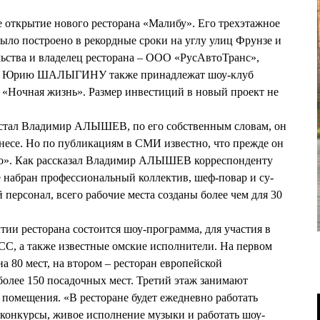
е открытие нового ресторана «Малибу». Его трехэтажное
было построено в рекордные сроки на углу улиц Фрунзе и
ьства и владелец ресторана – ООО «РусАвтоТранс»,
ого Юрию ШАЛЫГИНУ также принадлежат шоу-клуб
 «Ночная жизнь». Размер инвестиций в новый проект не
стал Владимир АЛЫШЕВ, по его собственным словам, он
несе. Но по публикациям в СМИ известно, что прежде он
ио». Как рассказал Владимир АЛЫШЕВ корреспонденту
 набран профессиональный коллектив, шеф-повар и су-
 персонал, всего рабочие места созданы более чем для 30
тии ресторана состоится шоу-программа, для участия в
, а также известные омские исполнители. На первом
на 80 мест, на втором – ресторан европейской
 более 150 посадочных мест. Третий этаж занимают
помещения. «В ресторане будет ежедневно работать
конкурсы, живое исполнение музыки и работать шоу-