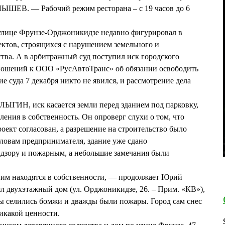
ЛЫШЕВ. — Рабочий режим ресторана – с 19 часов до 6
 улице Фрунзе-Орджоникидзе недавно фигурировал в
ектов, строящихся с нарушением земельного и
ства. А в арбитражный суд поступил иск городского
ношений к ООО «РусАвтоТранс» об обязании освободить
ие суда 7 декабря никто не явился, и рассмотрение дела
ГИН, иск касается земли перед зданием под парковку,
ления в собственность. Он опроверг слухи о том, что
роект согласован, а разрешение на строительство было
словам предпринимателя, здание уже сдано
адзору и пожарным, а небольшие замечания были
ним находятся в собственности, — продолжает Юрий
двухэтажный дом (ул. Орджоникидзе, 26. – Прим. «КВ»),
ды селились бомжи и дважды были пожары. Город сам снес
никакой ценности.