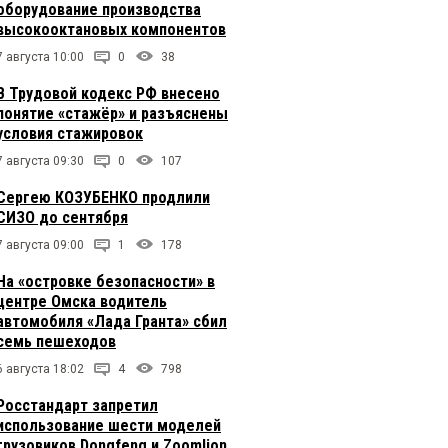
оборудование производства
высокооктановых компонентов
7 августа 10:00
0
38
В Трудовой кодекс РФ внесено
понятие «стажёр» и разъяснены
условия стажировок
7 августа 09:30
0
107
Сергею КОЗУБЕНКО продлили
СИЗО до сентября
7 августа 09:00
1
178
На «островке безопасности» в
центре Омска водитель
автомобиля «Лада Гранта» сбил
семь пешеходов
6 августа 18:02
4
798
Росстандарт запретил
использование шести моделей
грузовиков Dongfeng и Zoomlion