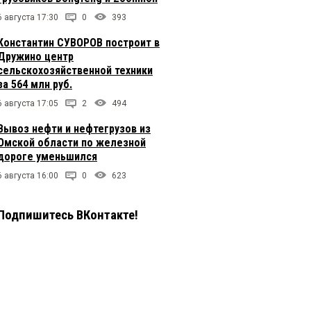
6 августа 17:30
0
393
Константин СУВОРОВ построит в
Дружино центр
сельскохозяйственной техники
за 564 млн руб.
6 августа 17:05
2
494
Вывоз нефти и нефтегрузов из
Омской области по железной
дороге уменьшился
6 августа 16:00
0
623
Подпишитесь ВКонтакте!