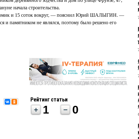
ником деревянного зодчества и дом по улице Фрунзе, 47,
ануне начала строительства.
домик и 15 соток вокруг, — пояснил Юрий ШАЛЫГИН. —
ся и памятником не являлся, поэтому было решено его
Рейтинг статьи
1
0