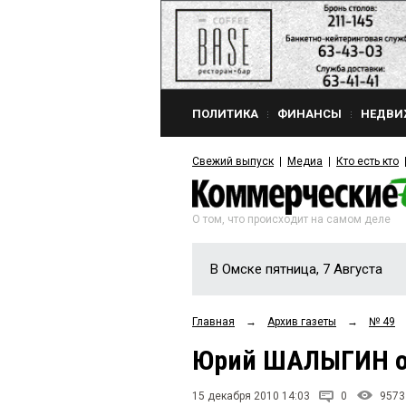
ПОЛИТИКА
ФИНАНСЫ
НЕДВИ
Свежий выпуск
Медиа
Кто есть кто
О том, что происходит на самом деле
В Омске пятница, 7 Августа
Главная
→
Архив газеты
→
№ 49
Юрий ШАЛЫГИН о
15 декабря 2010 14:03
0
9573