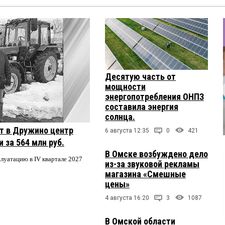
Десятую часть от
мощности
энергопотребления ОНПЗ
составила энергия
солнца.
т в Дружино центр
6 августа 12:35
0
421
 за 564 млн руб.
В Омске возбуждено дело
плуатацию в IV квартале 2027
из-за звуковой рекламы
магазина «Смешные
цены»
4 августа 16:20
3
1087
В Омской области