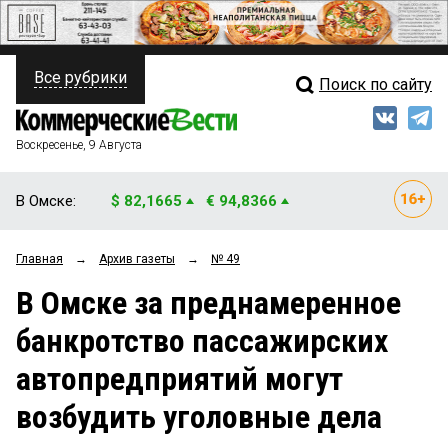
Все рубрики
Поиск по сайту
ПОЛИТИКА
Свежий выпуск
Медиа
ФИНАНСЫ
Воскресенье, 9 Августа
Кто есть кто
НЕДВИЖИМОСТЬ
В Омске:
$ 82,1665
€ 94,8366
Интервью
БИЗНЕС
Главная
→
Архив газеты
→
№ 49
Мнения
ОБЩЕСТВО
В Омске за преднамеренное
Рейтинги
ЗАКОН
банкротство пассажирских
Блоги
НОВОСТИ КОМПАНИЙ
автопредприятий могут
Архив
ПРОИСШЕСТВИЯ
возбудить уголовные дела