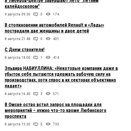
В Либеров-центре завершают лето "Летним
калейдоскопом"
9 августа 09:30
0
174
В столкновении автомобилей Renault и «Лады»
пострадали две женщины и двое детей
8 августа 21:48
0
401
С Днем строителя!
8 августа 18:00
1
414
Эльвира НАБИУЛЛИНА: «Некоторые компании даже в
убыток себе пытаются удержать рабочую силу на
производствах, хотя спрос в их секторах объективно
падает»
8 августа 16:45
3
571
В Омске остро встал запрос на площадки для
мероприятий – нужно что-то кроме Любинского
проспекта
8 августа 15:30
5
733