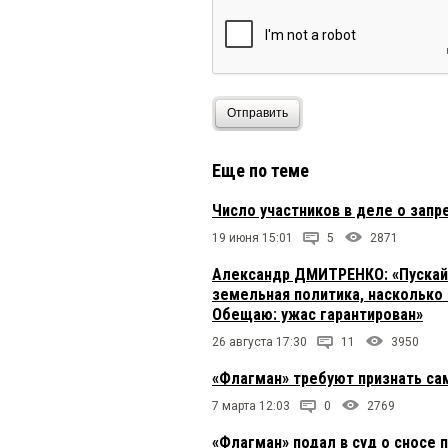
Отправить
Еще по теме
Число участников в деле о запр
19 июня 15:01
5
2871
Александр ДМИТРЕНКО: «Пускай г
земельная политика, насколько
Обещаю: ужас гарантирован»
26 августа 17:30
11
3950
«Флагман» требуют признать са
7 марта 12:03
0
2769
«Флагман» подал в суд о сносе 