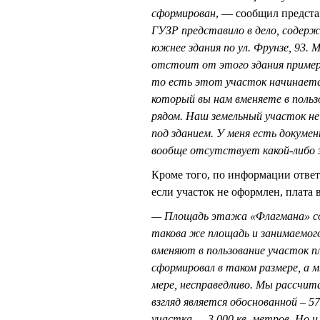
сформирован
, — сообщил предст
ГУЗР представило в дело, содер
южнее здания по ул. Фрунзе, 93.
отстоит от этого здания примерн
то есть этот участок начинается
который вы нам вменяете в польз
рядом. Наш земельный участок не
под зданием. У меня есть докуме
вообще отсутствует какой-либо 
Кроме того, по информации ответ
если участок не оформлен, плата 
— Площадь этажа «Флагмана» сос
такова же площадь и занимаемог
вменяют в пользование участок п
сформировал в таком размере, а 
мере, несправедливо. Мы рассчит
взгляд является обоснованной – 5
участка — 3 000 кв. метров. Но 