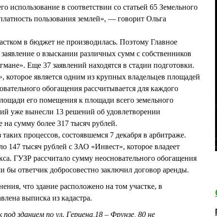
го использование в соответствии со статьей 65 Земельного
платность пользования землей», — говорит Ольга
астком в бюджет не производилась. Поэтому Главное
 заявление о взыскании различных сумм с собственников
мане». Еще 37 заявлений находятся в стадии подготовки.
, которое является одним из крупных владельцев площадей
новательного обогащения рассчитывается для каждого
лощади его помещения к площади всего земельного
ций уже вынесли 13 решений об удовлетворении
 на сумму более 317 тысяч рублей.
 таких процессов, состоявшемся 7 декабря в арбитраже.
ло 147 тысяч рублей с ЗАО «Инвест», которое владеет
кса. ГУЗР рассчитало сумму неосновательного обогащения
ли бы ответчик добросовестно заключил договор аренды.
ения, что здание расположено на том участке, в
влена выписка из кадастра.
под зданием по ул. Герцена,18 – Фрунзе, 80 не