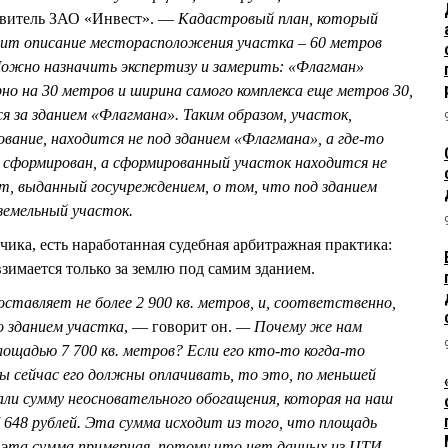
авитель ЗАО «Инвест». —
Кадастровый план, который
жит описание месторасположения участка – 60 метров
 Можно назначить экспертизу и замерить: «Флагман»
о на 30 метров и ширина самого комплекса еще метров 30,
 за зданием «Флагмана». Таким образом, участок,
ование, находится не под зданием «Флагмана», а где-то
 сформирован, а сформированный участок находится не
нт, выданный госучреждением, о том, что под зданием
земельный участок.
чика, есть наработанная судебная арбитражная практика:
взимается только за землю под самим зданием.
тавляет не более 2 900 кв. метров, и, соответственно,
о зданием участка
, — говорит он.
— Почему же нам
лощадью 7 700 кв. метров? Если его кто-то когда-то
мы сейчас его должны оплачивать, то это, по меньшей
али сумму неосновательного обогащения, которая на наш
7 648 рублей. Эта сумма исходит из того, что площадь
и эта сумма примерная, потому что нет данных из ЦТИ.