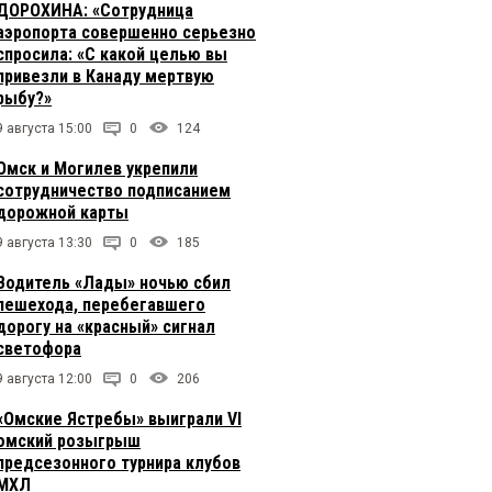
ДОРОХИНА: «Сотрудница
аэропорта совершенно серьезно
спросила: «С какой целью вы
привезли в Канаду мертвую
рыбу?»
9 августа 15:00
0
124
Омск и Могилев укрепили
сотрудничество подписанием
дорожной карты
9 августа 13:30
0
185
Водитель «Лады» ночью сбил
пешехода, перебегавшего
дорогу на «красный» сигнал
светофора
9 августа 12:00
0
206
«Омские Ястребы» выиграли VI
омский розыгрыш
предсезонного турнира клубов
МХЛ