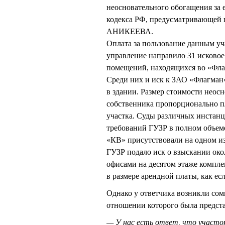
неосновательного обогащения за е
кодекса РФ, предусматривающей 
АНИКЕЕВА.
Оплата за пользование данным уч
управление направило 31 исковое
помещений, находящихся во «Флаг
Среди них и иск к ЗАО «Флагман»
в здании. Размер стоимости неос
собственника пропорционально п
участка. Суды различных инстан
требований ГУЗР в полном объеме
«КВ» присутствовали на одном из
ГУЗР подало иск о взыскании око
офисами на десятом этаже компле
в размере арендной платы, как ес
Однако у ответчика возникли сомн
отношении которого была предста
— У нас есть ответ, что участок 