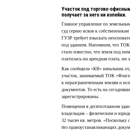
Участок под торгово-офисным
получает за него ни копейки.
Главное управление по земельны
суд серию исков к собственника
ГУЗР требует взыскать неосноват
под зданием. Напомним, что ТОК 
стало известно, что земля под ним
платилась ни арендная плата, ни 
Как сообщила «КВ» начальник о
участок, занимаемый ТОК «Флагма
к неразграниченным землям и ис
документов. То есть на сегодняшн
зарегистрированы.
Помещения в десятиэтажном здани
владельцам – физическим и юрид
32 тысяч кв. метров. «Поскольку
без правоустанавливающих докуме