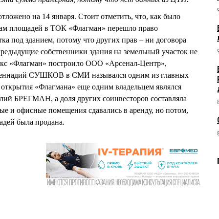
отложено на 14 января. Стоит отметить, что, как было
ьцам площадей в ТОК «Флагман» перешло право
ка под зданием, потому что других прав – ни договора
предыдущие собственники здания на земельный участок не
екс «Флагман» построило ООО «Арсенал-Центр»,
 Геннадий СУШКОВ в СМИ назывался одним из главных
 открытия «Флагмана» еще одним владельцем являлся
алий БРЕГМАН, а доля других соинвесторов составляла
ые и офисные помещения сдавались в аренду, но потом,
адей была продана.