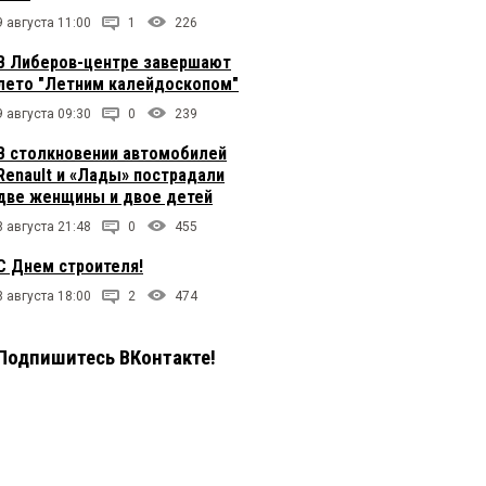
9 августа 11:00
1
226
В Либеров-центре завершают
лето "Летним калейдоскопом"
9 августа 09:30
0
239
В столкновении автомобилей
Renault и «Лады» пострадали
две женщины и двое детей
8 августа 21:48
0
455
С Днем строителя!
8 августа 18:00
2
474
Подпишитесь ВКонтакте!