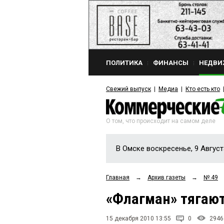
ПОЛИТИКА
ФИНАНСЫ
НЕДВИ
Свежий выпуск
Медиа
Кто есть кто
О том, что происходит на самом деле
В Омске воскресенье, 9 Август
Главная
→
Архив газеты
→
№ 49
«Флагман» тягают
15 декабря 2010 13:55
0
2946