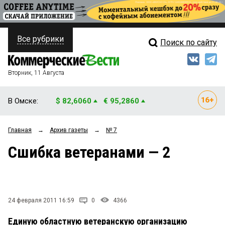
Все рубрики
Поиск по сайту
ПОЛИТИКА
Свежий выпуск
Медиа
ФИНАНСЫ
Вторник, 11 Августа
Кто есть кто
НЕДВИЖИМОСТЬ
В Омске:
$ 82,6060
€ 95,2860
Интервью
БИЗНЕС
Главная
→
Архив газеты
→
№ 7
Мнения
ОБЩЕСТВО
Сшибка ветеранами — 2
Рейтинги
ЗАКОН
Блоги
НОВОСТИ КОМПАНИЙ
Архив
24 февраля 2011 16:59
0
4366
ПРОИСШЕСТВИЯ
Единую областную ветеранскую организацию