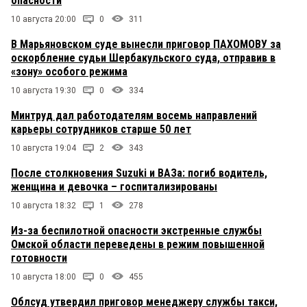
опасности
10 августа 20:00
0
311
В Марьяновском суде вынесли приговор ПАХОМОВУ за
оскорбление судьи Шербакульского суда, отправив в
«зону» особого режима
10 августа 19:30
0
334
Минтруд дал работодателям восемь направлений
карьеры сотрудников старше 50 лет
10 августа 19:04
2
343
После столкновения Suzuki и ВАЗа: погиб водитель,
женщина и девочка – госпитализированы
10 августа 18:32
1
278
Из-за беспилотной опасности экстренные службы
Омской области переведены в режим повышенной
готовности
10 августа 18:00
0
455
Облсуд утвердил приговор менеджеру службы такси,