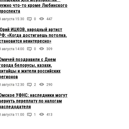
нужно что-то кроме Любинского
проспекта
8 августа 15:30
0
447
Юрий ИЦКОВ, народный артист
РФ: «Когда достигаешь потолка,
становится неинтересно»
8 августа 14:00
0
309
Омичей поздравили с Днем
города белорусы, казахи,
китайцы и жители российских
регионов
8 августа 12:30
2
290
Омское УФНС: наследники могут
вернуть переплату по налогам
наследодателя
8 августа 11:00
1
413