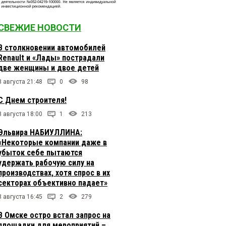
СВЕЖИЕ НОВОСТИ
В столкновении автомобилей
Renault и «Лады» пострадали
две женщины и двое детей
8 августа 21:48
0
98
С Днем строителя!
8 августа 18:00
1
213
Эльвира НАБИУЛЛИНА:
«Некоторые компании даже в
убыток себе пытаются
удержать рабочую силу на
производствах, хотя спрос в их
секторах объективно падает»
8 августа 16:45
2
279
В Омске остро встал запрос на
площадки для мероприятий –