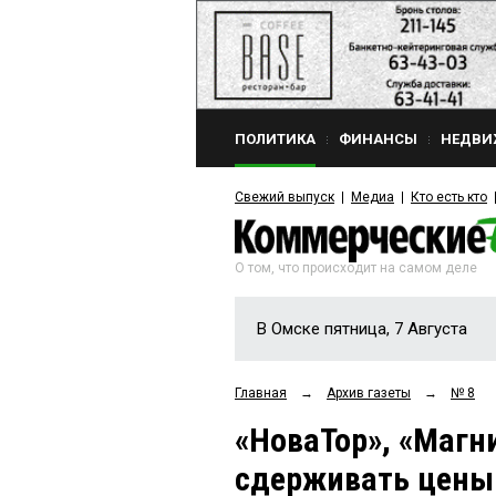
ПОЛИТИКА
ФИНАНСЫ
НЕДВИ
Свежий выпуск
Медиа
Кто есть кто
О том, что происходит на самом деле
В Омске пятница, 7 Августа
Главная
→
Архив газеты
→
№ 8
«НоваТор», «Магн
сдерживать цены