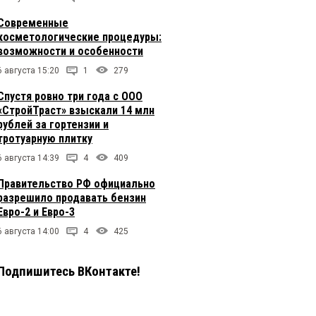
Современные
косметологические процедуры:
возможности и особенности
6 августа 15:20
1
279
Спустя ровно три года с ООО
«СтройТраст» взыскали 14 млн
рублей за гортензии и
тротуарную плитку
6 августа 14:39
4
409
Правительство РФ официально
разрешило продавать бензин
Евро-2 и Евро-3
6 августа 14:00
4
425
Подпишитесь ВКонтакте!