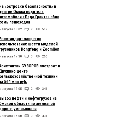
На «островке безопасности» в
центре Омска водитель
автомобиля «Лада Гранта» сбил
семь пешеходов
6 августа 18:02
2
519
Росстандарт запретил
использование шести моделей
грузовиков Dongfeng и Zoomlion
6 августа 17:30
0
266
Константин СУВОРОВ построит в
Дружино центр
сельскохозяйственной техники
за 564 млн руб.
6 августа 17:05
2
341
Вывоз нефти и нефтегрузов из
Омской области по железной
дороге уменьшился
6 августа 16:00
0
431