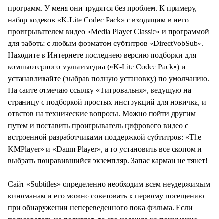
программ. У меня они трудятся без проблем. К примеру,
набор кодеков «K-Lite Codec Pack» с входящим в него
проигрывателем видео «Media Player Classic» и программой
для работы с любым форматом субтитров «DirectVobSub».
Находите в Интернете последнею версию подборки для
компьютерного мультимедиа («K-Lite Codec Pack») и
устанавливайте (выбрав полную установку) по умолчанию.
На сайте отмечаю ссылку «Титровальня», ведущую на
страницу с подборкой простых инструкций для новичка, и
ответов на технические вопросы. Можно пойти другим
путем и поставить проигрыватель цифрового видео с
встроенной разработчиками поддержкой субтитров: «The
KMPlayer» и «Daum Player», а то установить все скопом и
выбрать понравившийся экземпляр. Запас карман не тянет!
Сайт «Subtitles» определенно необходим всем неудержимым
киноманам и его можно советовать к первому посещению
при обнаружении непереведенного пока фильма. Если