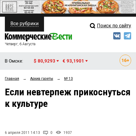
Все рубрики
Поиск по сайту
ПОЛИТИКА
Свежий выпуск
Медиа
ФИНАНСЫ
Четверг, 6 Августа
Кто есть кто
НЕДВИЖИМОСТЬ
В Омске:
$ 80,9293
€ 93,1901
Интервью
БИЗНЕС
Главная
→
Архив газеты
→
№ 13
Мнения
ОБЩЕСТВО
Если невтерпеж прикоснуться
Рейтинги
ЗАКОН
к культуре
Блоги
НОВОСТИ КОМПАНИЙ
Архив
ПРОИСШЕСТВИЯ
6 апреля 2011 14:13
0
1937