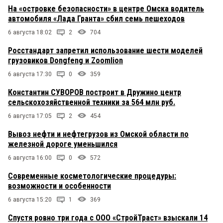
На «островке безопасности» в центре Омска водитель
автомобиля «Лада Гранта» сбил семь пешеходов
6 августа 18:02
2
704
Росстандарт запретил использование шести моделей
грузовиков Dongfeng и Zoomlion
6 августа 17:30
0
359
Константин СУВОРОВ построит в Дружино центр
сельскохозяйственной техники за 564 млн руб.
6 августа 17:05
2
454
Вывоз нефти и нефтегрузов из Омской области по
железной дороге уменьшился
6 августа 16:00
0
572
Современные косметологические процедуры:
возможности и особенности
6 августа 15:20
1
369
Спустя ровно три года с ООО «СтройТраст» взыскали 14