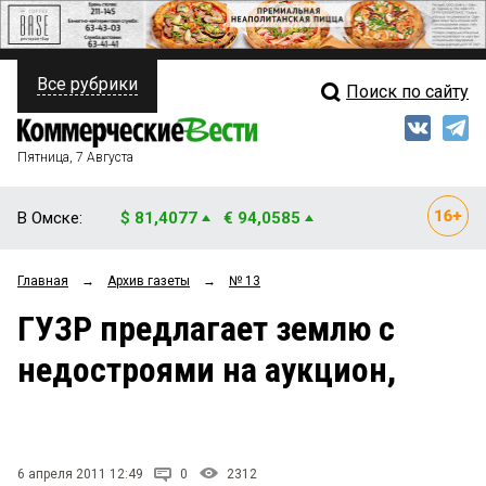
Все рубрики
Поиск по сайту
ПОЛИТИКА
Свежий выпуск
Медиа
ФИНАНСЫ
Пятница, 7 Августа
Кто есть кто
НЕДВИЖИМОСТЬ
В Омске:
$ 81,4077
€ 94,0585
Интервью
БИЗНЕС
Главная
→
Архив газеты
→
№ 13
Мнения
ОБЩЕСТВО
ГУЗР предлагает землю с
Рейтинги
ЗАКОН
недостроями на аукцион,
Блоги
НОВОСТИ КОМПАНИЙ
Архив
ПРОИСШЕСТВИЯ
6 апреля 2011 12:49
0
2312