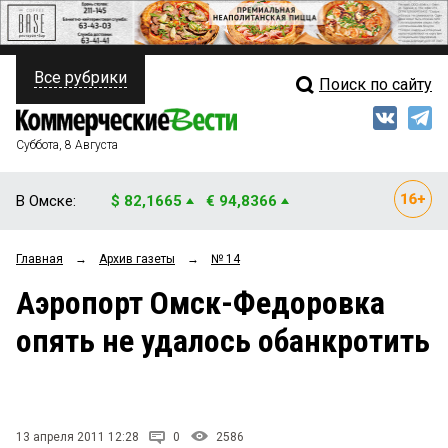
Все рубрики
Поиск по сайту
ПОЛИТИКА
Свежий выпуск
Медиа
ФИНАНСЫ
Суббота, 8 Августа
Кто есть кто
НЕДВИЖИМОСТЬ
В Омске:
$ 82,1665
€ 94,8366
Интервью
БИЗНЕС
Главная
→
Архив газеты
→
№ 14
Мнения
ОБЩЕСТВО
Аэропорт Омск-Федоровка
Рейтинги
ЗАКОН
опять не удалось обанкротить
Блоги
НОВОСТИ КОМПАНИЙ
Архив
ПРОИСШЕСТВИЯ
13 апреля 2011 12:28
0
2586
СТИЛЬ ЖИЗНИ