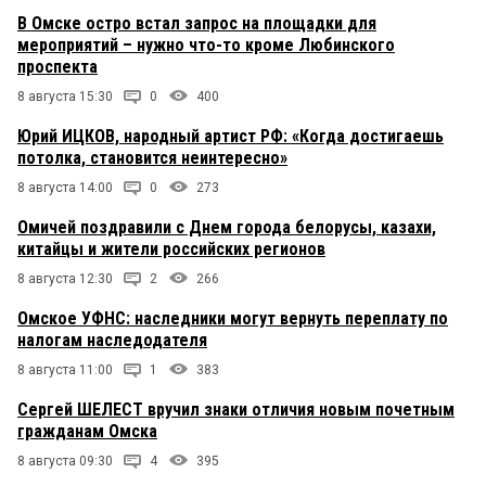
В Омске остро встал запрос на площадки для
мероприятий – нужно что-то кроме Любинского
проспекта
8 августа 15:30
0
400
Юрий ИЦКОВ, народный артист РФ: «Когда достигаешь
потолка, становится неинтересно»
8 августа 14:00
0
273
Омичей поздравили с Днем города белорусы, казахи,
китайцы и жители российских регионов
8 августа 12:30
2
266
Омское УФНС: наследники могут вернуть переплату по
налогам наследодателя
8 августа 11:00
1
383
Сергей ШЕЛЕСТ вручил знаки отличия новым почетным
гражданам Омска
8 августа 09:30
4
395