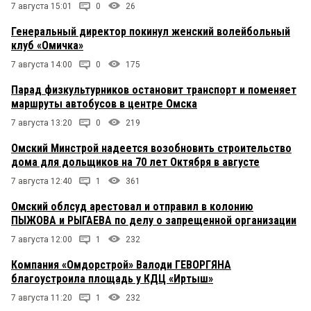
7 августа 15:01
0
26
Генеральный директор покинул женский волейбольный
клуб «Омичка»
7 августа 14:00
0
175
Парад физкультурников остановит транспорт и поменяет
маршруты автобусов в центре Омска
7 августа 13:20
0
219
Омский Минстрой надеется возобновить строительство
дома для дольщиков на 70 лет Октября в августе
7 августа 12:40
1
361
Омский облсуд арестовал и отправил в колонию
ПЫЖОВА и РЫГАЕВА по делу о запрещенной организации
7 августа 12:00
1
232
Компания «Омдорстрой» Валоди ГЕВОРГЯНА
благоустроила площадь у КДЦ «Иртыш»
7 августа 11:20
1
232