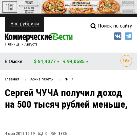
Все рубрики
Поиск по сайту
ПОЛИТИКА
Свежий выпуск
Медиа
ФИНАНСЫ
Пятница, 7 Августа
Кто есть кто
НЕДВИЖИМОСТЬ
В Омске:
$ 81,4077
€ 94,0585
Интервью
БИЗНЕС
Главная
→
Архив газеты
→
№ 17
Мнения
ОБЩЕСТВО
Сергей ЧУЧА получил доход
Рейтинги
ЗАКОН
на 500 тысяч рублей меньше,
Блоги
НОВОСТИ КОМПАНИЙ
Архив
ПРОИСШЕСТВИЯ
4 мая 2011 16:19
0
1836