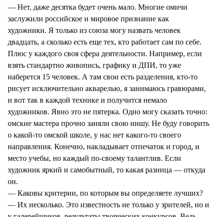
— Нет, даже десятка будет очень мало. Многие омичи
заслужили российское и мировое признание как
художники. Я только из союза могу назвать человек
двадцать, а сколько есть еще тех, кто работает сам по себе.
Плюс у каждого своя сфера деятельности. Например, если
взять стандартно живопись, графику и ДПИ, то уже
наберется 15 человек. А там свои есть разделения, кто-то
рисует исключительно акварелью, я занимаюсь гравюрами,
и вот так в каждой технике и получится немало
художников. Явно это не пятерка. Одно могу сказать точно:
омские мастера прочно заняли свою нишу. Не буду говорить
о какой-то омской школе, у нас нет какого-то своего
направления. Конечно, накладывает отпечаток и город, и
место учебы, но каждый по-своему талантлив. Если
художник яркий и самобытный, то какая разница — откуда
он.
— Каковы критерии, по которым вы определяете лучших?
— Их несколько. Это известность не только у зрителей, но и
у галерейщиков, результаты творческих конкурсов. Ведь