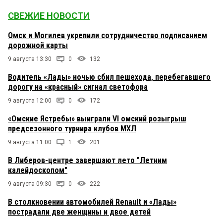
СВЕЖИЕ НОВОСТИ
Омск и Могилев укрепили сотрудничество подписанием
дорожной карты
9 августа 13:30
0
132
Водитель «Лады» ночью сбил пешехода, перебегавшего
дорогу на «красный» сигнал светофора
9 августа 12:00
0
172
«Омские Ястребы» выиграли VI омский розыгрыш
предсезонного турнира клубов МХЛ
9 августа 11:00
1
201
В Либеров-центре завершают лето "Летним
калейдоскопом"
9 августа 09:30
0
222
В столкновении автомобилей Renault и «Лады»
пострадали две женщины и двое детей