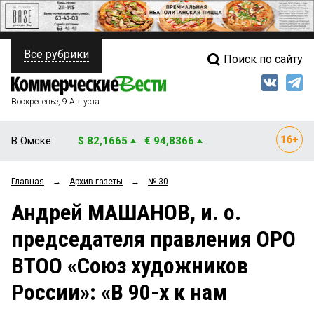
Все рубрики
Поиск по сайту
ПОЛИТИКА
Свежий выпуск
Медиа
ФИНАНСЫ
Воскресенье, 9 Августа
Кто есть кто
НЕДВИЖИМОСТЬ
В Омске:
$ 82,1665
€ 94,8366
Интервью
БИЗНЕС
Главная
→
Архив газеты
→
№ 30
Мнения
ОБЩЕСТВО
Андрей МАШАНОВ, и. о.
Рейтинги
ЗАКОН
председателя правления ОРО
Блоги
НОВОСТИ КОМПАНИЙ
ВТОО «Союз художников
Архив
ПРОИСШЕСТВИЯ
России»: «В 90-х к нам
СТИЛЬ ЖИЗНИ