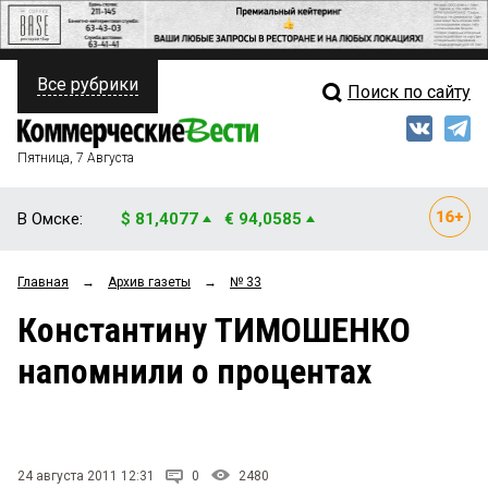
Все рубрики
Поиск по сайту
ПОЛИТИКА
Свежий выпуск
Медиа
ФИНАНСЫ
Пятница, 7 Августа
Кто есть кто
НЕДВИЖИМОСТЬ
В Омске:
$ 81,4077
€ 94,0585
Интервью
БИЗНЕС
Главная
→
Архив газеты
→
№ 33
Мнения
ОБЩЕСТВО
Константину ТИМОШЕНКО
Рейтинги
ЗАКОН
напомнили о процентах
Блоги
НОВОСТИ КОМПАНИЙ
Архив
ПРОИСШЕСТВИЯ
24 августа 2011 12:31
0
2480