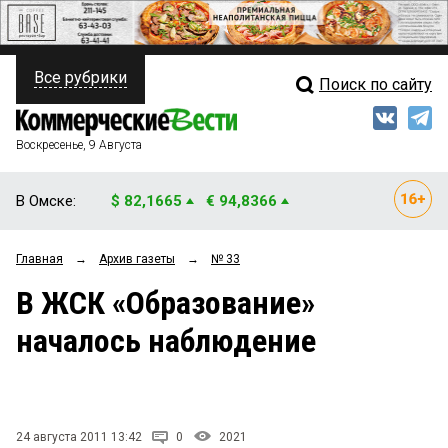
Все рубрики
Поиск по сайту
ПОЛИТИКА
Свежий выпуск
Медиа
ФИНАНСЫ
Воскресенье, 9 Августа
Кто есть кто
НЕДВИЖИМОСТЬ
В Омске:
$ 82,1665
€ 94,8366
Интервью
БИЗНЕС
Главная
→
Архив газеты
→
№ 33
Мнения
ОБЩЕСТВО
В ЖСК «Образование»
Рейтинги
ЗАКОН
началось наблюдение
Блоги
НОВОСТИ КОМПАНИЙ
Архив
ПРОИСШЕСТВИЯ
24 августа 2011 13:42
0
2021