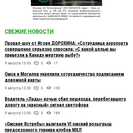
СВЕЖИЕ НОВОСТИ
Провал-шоу от Игоря ДОРОХИНА: «Сотрудница аэропорта
совершенно серьезно спросила: «С какой целью вы
привезли в Канаду мертвую рыбу?»
9 августа 15:00
0
17
Омск и Могилев укрепили сотрудничество подписанием
дорожной карты
9 августа 13:30
0
155
Водитель «Лады» ночью сбил пешехода, перебегавшего
дорогу на «красный» сигнал светофора
9 августа 12:00
0
189
«Омские Ястребы» выиграли VI омский розыгрыш
предсезонного турнира клубов МХЛ