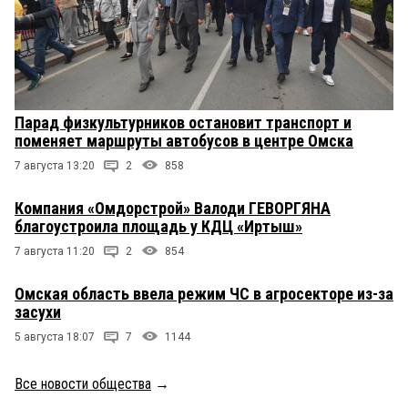
Парад физкультурников остановит транспорт и
поменяет маршруты автобусов в центре Омска
7 августа 13:20
2
858
Компания «Омдорстрой» Валоди ГЕВОРГЯНА
благоустроила площадь у КДЦ «Иртыш»
7 августа 11:20
2
854
Омская область ввела режим ЧС в агросекторе из-за
засухи
5 августа 18:07
7
1144
Все новости общества
→