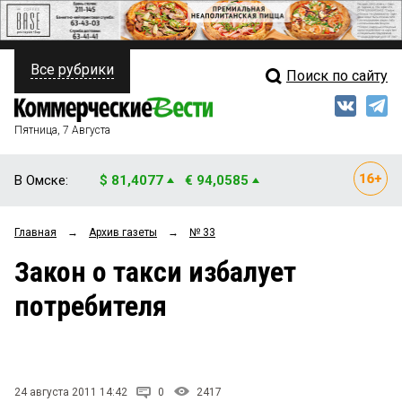
Все рубрики
Поиск по сайту
ПОЛИТИКА
Свежий выпуск
Медиа
ФИНАНСЫ
Пятница, 7 Августа
Кто есть кто
НЕДВИЖИМОСТЬ
В Омске:
$ 81,4077
€ 94,0585
Интервью
БИЗНЕС
Главная
→
Архив газеты
→
№ 33
Мнения
ОБЩЕСТВО
Закон о такси избалует
Рейтинги
ЗАКОН
потребителя
Блоги
НОВОСТИ КОМПАНИЙ
Архив
ПРОИСШЕСТВИЯ
24 августа 2011 14:42
0
2417