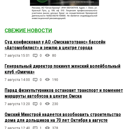
СВЕЖИЕ НОВОСТИ
Суд конфисковал у АО «Омскавтотранс» бассейн
«Автомобилист» и землю в центре города
7 августа 15:01
0
80
Генеральный директор покинул женский волейбольный
клуб «Омичка»
7 августа 14:00
0
190
Парад физкультурников остановит транспорт и поменяет
маршруты автобусов в центре Омска
7 августа 13:20
0
230
Омский Минстрой надеется возобновить строительство
дома для дольщиков на 70 лет Октября в августе
7 августа 12:40
1
378