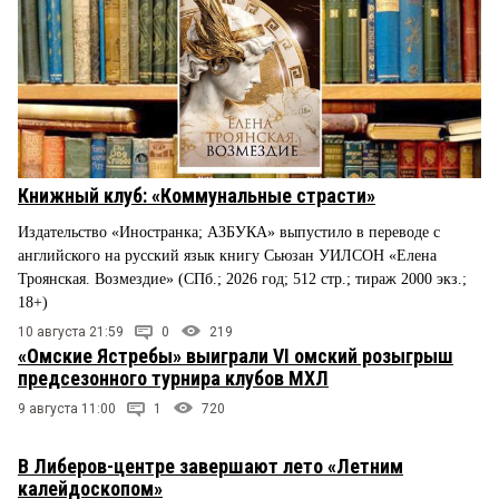
Книжный клуб: «Коммунальные страсти»
Издательство «Иностранка; АЗБУКА» выпустило в переводе с
английского на русский язык книгу Сьюзан УИЛСОН «Елена
Троянская. Возмездие» (СПб.; 2026 год; 512 стр.; тираж 2000 экз.;
18+)
10 августа 21:59
0
219
«Омские Ястребы» выиграли VI омский розыгрыш
предсезонного турнира клубов МХЛ
9 августа 11:00
1
720
В Либеров-центре завершают лето «Летним
калейдоскопом»