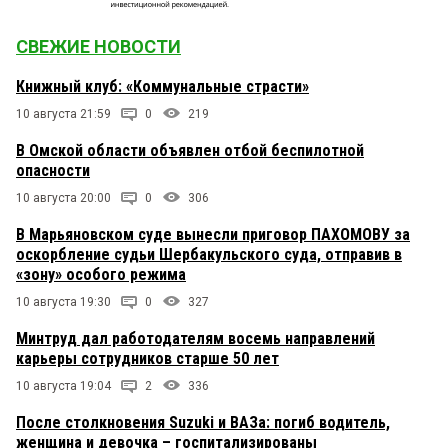
СВЕЖИЕ НОВОСТИ
Книжный клуб: «Коммунальные страсти»
10 августа 21:59
0
219
В Омской области объявлен отбой беспилотной
опасности
10 августа 20:00
0
306
В Марьяновском суде вынесли приговор ПАХОМОВУ за
оскорбление судьи Шербакульского суда, отправив в
«зону» особого режима
10 августа 19:30
0
327
Минтруд дал работодателям восемь направлений
карьеры сотрудников старше 50 лет
10 августа 19:04
2
336
После столкновения Suzuki и ВАЗа: погиб водитель,
женщина и девочка – госпитализированы