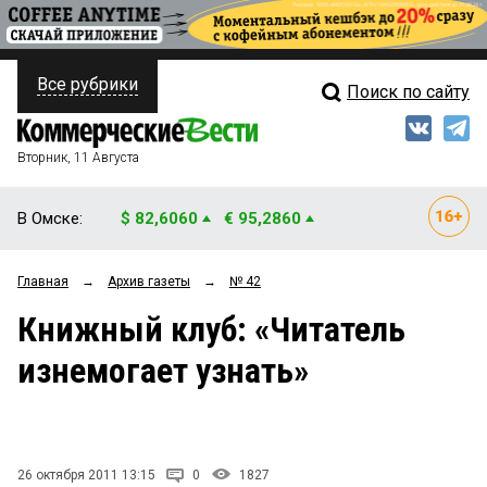
Все рубрики
Поиск по сайту
ПОЛИТИКА
Свежий выпуск
Медиа
ФИНАНСЫ
Вторник, 11 Августа
Кто есть кто
НЕДВИЖИМОСТЬ
В Омске:
$ 82,6060
€ 95,2860
Интервью
БИЗНЕС
Главная
→
Архив газеты
→
№ 42
Мнения
ОБЩЕСТВО
Книжный клуб: «Читатель
Рейтинги
ЗАКОН
изнемогает узнать»
Блоги
НОВОСТИ КОМПАНИЙ
Архив
ПРОИСШЕСТВИЯ
26 октября 2011 13:15
0
1827
СТИЛЬ ЖИЗНИ