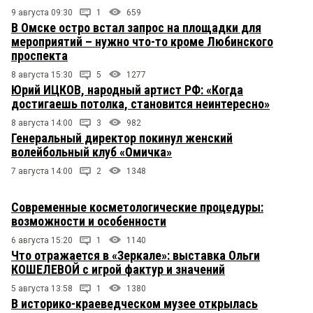
9 августа 09:30
1
659
В Омске остро встал запрос на площадки для
мероприятий – нужно что-то кроме Любинского
проспекта
8 августа 15:30
5
1277
Юрий ИЦКОВ, народный артист РФ: «Когда
достигаешь потолка, становится неинтересно»
8 августа 14:00
3
982
Генеральный директор покинул женский
волейбольный клуб «Омичка»
7 августа 14:00
2
1348
Современные косметологические процедуры:
возможности и особенности
6 августа 15:20
1
1140
Что отражается в «Зеркале»: выставка Ольги
КОШЕЛЕВОЙ с игрой фактур и значений
5 августа 13:58
1
1380
В историко-краеведческом музее открылась