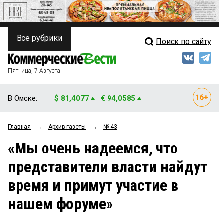
Все рубрики
Поиск по сайту
ПОЛИТИКА
Свежий выпуск
Медиа
ФИНАНСЫ
Пятница, 7 Августа
Кто есть кто
НЕДВИЖИМОСТЬ
В Омске:
$ 81,4077
€ 94,0585
Интервью
БИЗНЕС
Главная
→
Архив газеты
→
№ 43
Мнения
ОБЩЕСТВО
«Мы очень надеемся, что
Рейтинги
ЗАКОН
представители власти найдут
Блоги
НОВОСТИ КОМПАНИЙ
время и примут участие в
Архив
ПРОИСШЕСТВИЯ
нашем форуме»