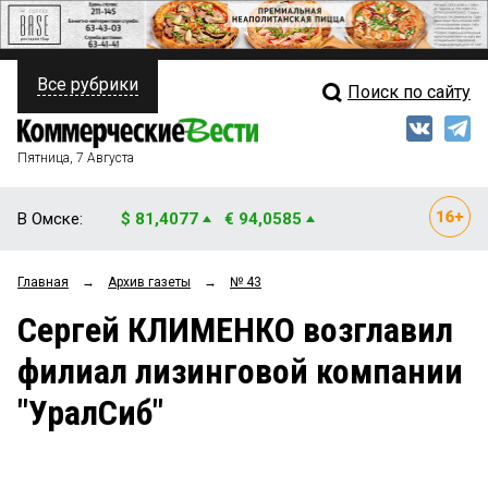
Все рубрики
Поиск по сайту
ПОЛИТИКА
Свежий выпуск
Медиа
ФИНАНСЫ
Пятница, 7 Августа
Кто есть кто
НЕДВИЖИМОСТЬ
В Омске:
$ 81,4077
€ 94,0585
Интервью
БИЗНЕС
Главная
→
Архив газеты
→
№ 43
Мнения
ОБЩЕСТВО
Сергей КЛИМЕНКО возглавил
Рейтинги
ЗАКОН
филиал лизинговой компании
Блоги
НОВОСТИ КОМПАНИЙ
"УралСиб"
Архив
ПРОИСШЕСТВИЯ