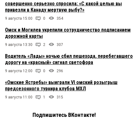
совершенно серьезно спросила: «С какой целью вы
привезли в Канаду мертвую рыбу?»
9 августа 15:00
0
354
Омск и Могилев укрепили сотрудничество подписанием
дорожной карты
9 августа 13:30
2
307
Водитель «Лады» ночью сбил пешехода, перебегавшего
дорогу на «красный» сигнал светофора
9 августа 12:00
0
296
«Омские Ястребы» выиграли VI омский розыгрыш
предсезонного турнира клубов МХЛ
9 августа 11:00
1
315
Подпишитесь ВКонтакте!