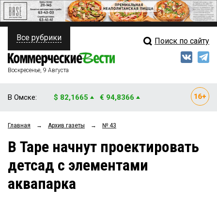
Все рубрики
Поиск по сайту
ПОЛИТИКА
Свежий выпуск
Медиа
ФИНАНСЫ
Воскресенье, 9 Августа
Кто есть кто
НЕДВИЖИМОСТЬ
В Омске:
$ 82,1665
€ 94,8366
Интервью
БИЗНЕС
Главная
→
Архив газеты
→
№ 43
Мнения
ОБЩЕСТВО
В Таре начнут проектировать
Рейтинги
ЗАКОН
детсад с элементами
Блоги
НОВОСТИ КОМПАНИЙ
аквапарка
Архив
ПРОИСШЕСТВИЯ