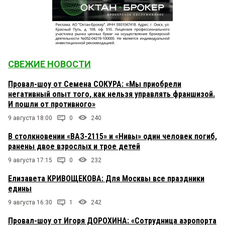
СВЕЖИЕ НОВОСТИ
Провал-шоу от Семена СОКУРА: «Мы приобрели
негативный опыт того, как нельзя управлять франшизой.
И пошли от противного»
9 августа 18:00
0
240
В столкновении «ВАЗ-2115» и «Нивы» один человек погиб,
ранены двое взрослых и трое детей
9 августа 17:15
0
232
Елизавета КРИВОЩЕКОВА: Для Москвы все праздники
едины
9 августа 16:30
1
242
Провал-шоу от Игоря ДОРОХИНА: «Сотрудница аэропорта