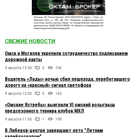
СВЕЖИЕ НОВОСТИ
Омск и Могилев укрепили сотрудничество подписанием
дорожной карты
9 августа 13:30
0
106
Водитель «Лады» ночью сбил пешехода, перебегавшего
дорогу на «красный» сигнал светофора
9 августа 12:00
0
165
«Омские Ястребы» выиграли VI омский розыгрыш
предсезонного турнира клубов МХЛ
9 августа 11:00
1
190
В Либеров-центре завершают лето "Летним
калейдоскопом"