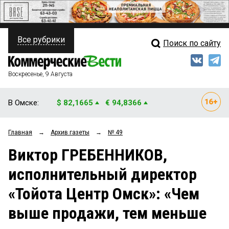
Все рубрики
Поиск по сайту
ПОЛИТИКА
Свежий выпуск
Медиа
ФИНАНСЫ
Воскресенье, 9 Августа
Кто есть кто
НЕДВИЖИМОСТЬ
В Омске:
$ 82,1665
€ 94,8366
Интервью
БИЗНЕС
Главная
→
Архив газеты
→
№ 49
Мнения
ОБЩЕСТВО
Виктор ГРЕБЕННИКОВ,
Рейтинги
ЗАКОН
исполнительный директор
Блоги
НОВОСТИ КОМПАНИЙ
«Тойота Центр Омск»: «Чем
Архив
ПРОИСШЕСТВИЯ
выше продажи, тем меньше