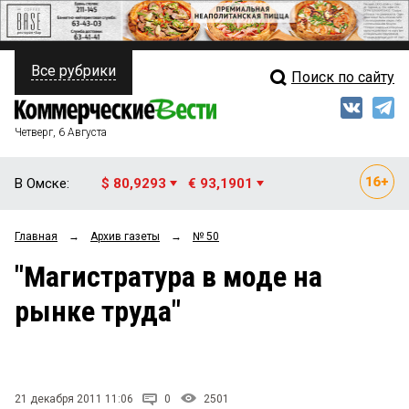
Все рубрики
Поиск по сайту
ПОЛИТИКА
Свежий выпуск
Медиа
ФИНАНСЫ
Четверг, 6 Августа
Кто есть кто
НЕДВИЖИМОСТЬ
В Омске:
$ 80,9293
€ 93,1901
Интервью
БИЗНЕС
Главная
→
Архив газеты
→
№ 50
Мнения
ОБЩЕСТВО
"Магистратура в моде на
Рейтинги
ЗАКОН
рынке труда"
Блоги
НОВОСТИ КОМПАНИЙ
Архив
ПРОИСШЕСТВИЯ
21 декабря 2011 11:06
0
2501