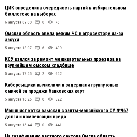
ЦИК определила очередность партий в избирательном
бюллетене на выборах
6 августа 09:00
0
76
Омская область ввела режим ЧС в агросекторе из-за
засухи
5 августа 18:07
6
439
КСУ взялся за ремонт межквартальных проездов на
крупнейшем омском кладбище
5 августа 17:25
2
622
Киберсыщики вычислили и задержали группу юных
омичей за продажи банковских карт
5 августа 16:26
0
522
Машинист катка взыскал с ханты-мансийского СУ №967
долги и компенсации вреда
5 августа 15:44
0
441
На газификацию частного сектора Омска область