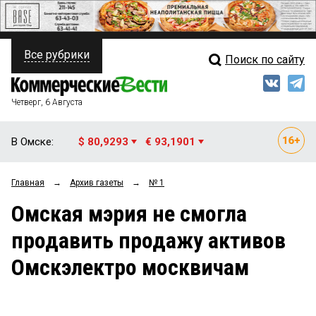
Все рубрики
Поиск по сайту
ПОЛИТИКА
Свежий выпуск
Медиа
ФИНАНСЫ
Четверг, 6 Августа
Кто есть кто
НЕДВИЖИМОСТЬ
В Омске:
$ 80,9293
€ 93,1901
Интервью
БИЗНЕС
Главная
→
Архив газеты
→
№ 1
Мнения
ОБЩЕСТВО
Омская мэрия не смогла
Рейтинги
ЗАКОН
продавить продажу активов
Блоги
НОВОСТИ КОМПАНИЙ
Омскэлектро москвичам
Архив
ПРОИСШЕСТВИЯ