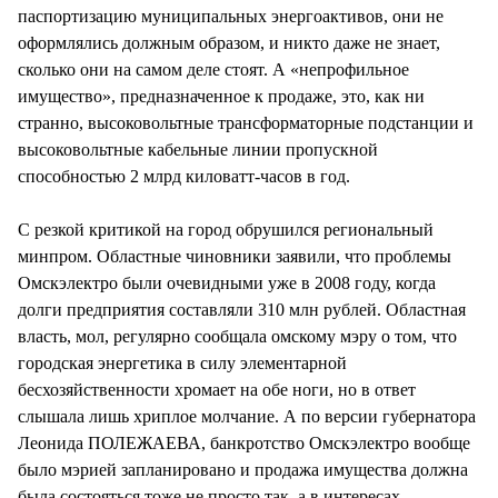
паспортизацию муниципальных энергоактивов, они не
оформлялись должным образом, и никто даже не знает,
сколько они на самом деле стоят. А «непрофильное
имущество», предназначенное к продаже, это, как ни
странно, высоковольтные трансформаторные подстанции и
высоковольтные кабельные линии пропускной
способностью 2 млрд киловатт-часов в год.
С резкой критикой на город обрушился региональный
минпром. Областные чиновники заявили, что проблемы
Омскэлектро были очевидными уже в 2008 году, когда
долги предприятия составляли 310 млн рублей. Областная
власть, мол, регулярно сообщала омскому мэру о том, что
городская энергетика в силу элементарной
бесхозяйственности хромает на обе ноги, но в ответ
слышала лишь хриплое молчание. А по версии губернатора
Леонида ПОЛЕЖАЕВА, банкротство Омскэлектро вообще
было мэрией запланировано и продажа имущества должна
была состояться тоже не просто так, а в интересах