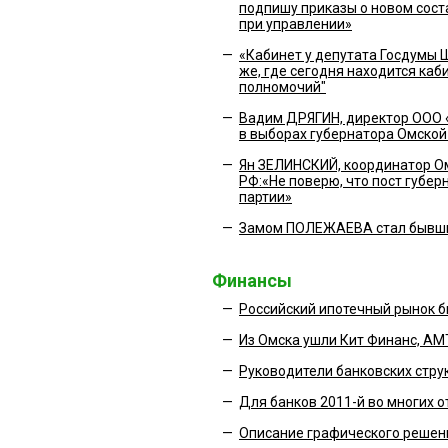
подпишу приказы о новом сост
при управлении»
—
«Кабинет у депутата Госдумы Ш
же, где сегодня находится каб
полномочий"
—
Вадим ДРЯГИН, директор ООО «
в выборах губернатора Омской 
—
Ян ЗЕЛИНСКИЙ, координатор О
РФ:«Не поверю, что пост губе
партии»
—
Замом ПОЛЕЖАЕВА стал бывши
Финансы
—
Российский ипотечный рынок б
—
Из Омска ушли Кит Финанс, АМ
—
Руководители банковских струк
—
Для банков 2011-й во многих 
—
Описание графического решен