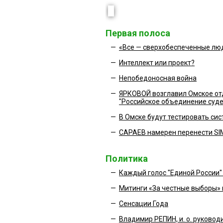
Первая полоса
—
«Все — сверхобеспеченные лю
—
Интеллект или проект?
—
Непобедоносная война
—
ЯРКОВОЙ возглавил Омское от
"Российское объединение суде
—
В Омске будут тестировать си
—
САРАЕВ намерен перенести SIM
Политика
—
Каждый голос "Единой России" о
—
Митинги «За честные выборы» 
—
Сенсации Года
—
Владимир РЕПИН, и. о. руковод