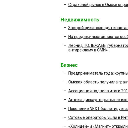
—
Страховой рынок в Омске опра
Недвижимость
—
Застройщики возводят квартал
—
На продажу выставляются осо
—
Леонид ПОЛЕЖАЕВ, губернатор
антирекламу в СМИ»
Бизнес
—
Предприниматель года: крупны
—
Омская область получила гран
—
Ассоциация подвела итоги 201
—
Аптеки-дискаунтеры вытесняю
—
Поколение NEXT баллотируется
—
Сотовые операторы ушли в Ин
—
«Холидей» и «Магнит» открыли 