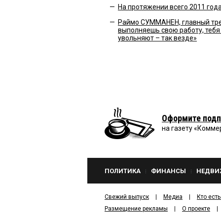
—
На протяжении всего 2011 год
—
Раймо СУММАНЕН, главный трен
выполняешь свою работу, тебя 
увольняют – так везде»
Оформите подп
на газету «Комме
ПОЛИТИКА
ФИНАНСЫ
НЕДВИ
Свежий выпуск
Медиа
Кто есть
Размещение рекламы
О проекте