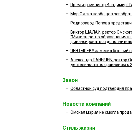
—
Премьер-министр Владимир ПУ
—
Мэр Омска пообещал разобрать
—
Радиозавод Попова представил
—
Виктор ШАЛАЙ, ректор Омского
"Министерство образования и 
финансироваться дополнитель
—
ЧЕНТЫРЕВУ заменил бывший 
—
Александр ПАНЫЧЕВ, ректор Ом
деятельности по сравнению с 
Закон
—
Областной суд подтвердил пр
Новости компаний
—
Омская мэрия не смогла прод
Стиль жизни