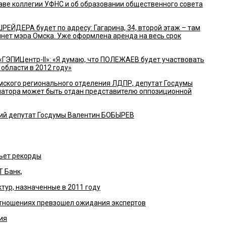
аве коллегии УФНС и об образовании общественного совета
РЕЙДЕРА будет по адресу: Гагарина, 34, второй этаж – там
инет мэра Омска. Уже оформлена аренда на весь срок
ГЭПИЦентр-II»: «Я думаю, что ПОЛЕЖАЕВ будет участвовать
области в 2012 году»
мского регионального отделения ЛДПР, депутат Госдумы
рнатора может быть отдан представителю оппозиционной
й депутат Госдумы Валентин БОБЫРЕВ
ьет рекорды
Т Банк,
тур, назначенные в 2011 году
отношениях превзошел ожидания экспертов
ия