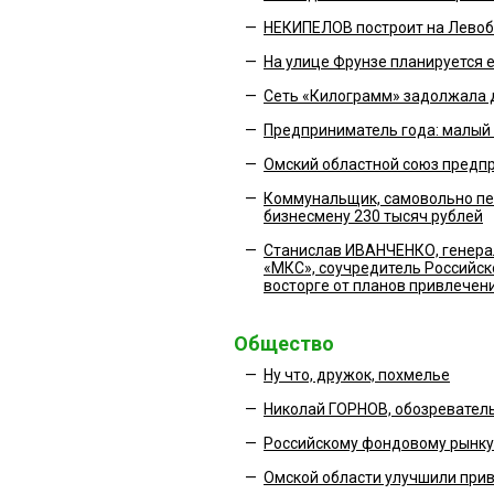
—
НЕКИПЕЛОВ построит на Левоб
—
На улице Фрунзе планируется 
—
Сеть «Килограмм» задолжала 
—
Предприниматель года: малый 
—
Омский областной союз предпр
—
Коммунальщик, самовольно пе
бизнесмену 230 тысяч рублей
—
Станислав ИВАНЧЕНКО, генера
«МКС», соучредитель Российск
восторге от планов привлечен
Общество
—
Ну что, дружок, похмелье
—
Николай ГОРНОВ, обозреватель
—
Российскому фондовому рынку 
—
Омской области улучшили прив