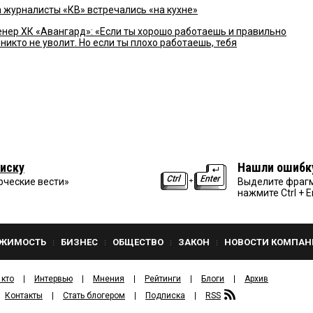
а журналисты «КВ» встречались «на кухне»
ер ХК «Авангард»: «Если ты хорошо работаешь и правильно
никто не уволит. Но если ты плохо работаешь, тебя
иску
Нашли ошибк
рческие вести»
Выделите фрагм
нажмите Ctrl + E
ЖИМОСТЬ
БИЗНЕС
ОБЩЕСТВО
ЗАКОН
НОВОСТИ КОМПАН
 кто
Интервью
Мнения
Рейтинги
Блоги
Архив
Контакты
Стать блогером
Подписка
RSS