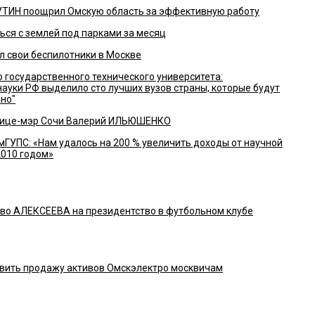
ТИН поощрил Омскую область за эффективную работу
ся с землей под парками за месяц
 свои беспилотники в Москве
 государственного технического университета:
науки РФ выделило сто лучших вузов страны, которые будут
но"
вице-мэр Сочи Валерий ИЛЬЮШЕНКО
ГУПС: «Нам удалось на 200 % увеличить доходы от научной
2010 годом»
аво АЛЕКСЕЕВА на президентство в футбольном клубе
авить продажу активов Омскэлектро москвичам