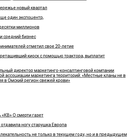
ережье новый квартал
еще один экспоцентр,
десятки миллионов
и средний бизнес
инимателей отметил свое 20-летие
ретащивший киоск с помощью трактора, выплатит
льный директор маркетинго-консалтинговой компании
ой ассоциации маркетинга территорий: «Местные кланы не в
ия в Омский регион свежей крови»
 «КВ» О смерти газет
отдавила ногу старушка Европа
лекательность не только в текущем году, но и в предыдущем