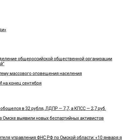
ди»
деление общероссийской общественной организации
й"
стему массового оповещения населения
 на конец сентября
бошелся в 32 рубля, ЛДПР — 7,7, а КПСС — 2,7 руб.
в Омске выявили новых беспартийных активистов
ителя управления ФНС РФ по Омской области: «10 января я