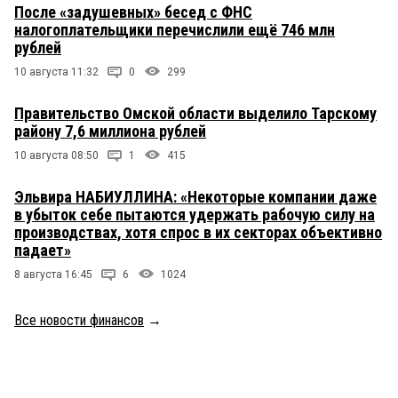
После «задушевных» бесед с ФНС
налогоплательщики перечислили ещё 746 млн
рублей
10 августа 11:32
0
299
Правительство Омской области выделило Тарскому
району 7,6 миллиона рублей
10 августа 08:50
1
415
Эльвира НАБИУЛЛИНА: «Некоторые компании даже
в убыток себе пытаются удержать рабочую силу на
производствах, хотя спрос в их секторах объективно
падает»
8 августа 16:45
6
1024
Все новости финансов
→