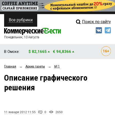
Все рубрики
Поиск по сайту
ПОЛИТИКА
Свежий выпуск
Медиа
ФИНАНСЫ
Понедельник, 10 Августа
Кто есть кто
НЕДВИЖИМОСТЬ
В Омске:
$ 82,1665
€ 94,8366
Интервью
БИЗНЕС
Главная
→
Архив газеты
→
№ 1
Мнения
ОБЩЕСТВО
Описание графического
Рейтинги
ЗАКОН
решения
Блоги
НОВОСТИ КОМПАНИЙ
Архив
ПРОИСШЕСТВИЯ
11 января 2012 11:55
0
2650