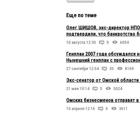
Еще по теме
Олег ШИШОВ, экс-директор НПО 
подтвердили, что банкротство
10 августа 12:30
9
6054
Генплан 2007 года обсуждался н
Нынешний генплан с профессион
27 сентября 12:54
35
8169
Экс-сенатор от Омской области
21 мая 10:14
5
5024
Омских бизнесменов отправят в
10 апреля 12:16
0
3611