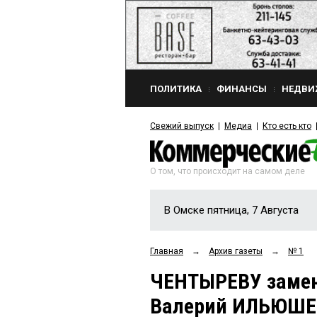
ПОЛИТИКА
ФИНАНСЫ
НЕДВИ
Свежий выпуск
Медиа
Кто есть кто
О том, что происходит на самом деле
В Омске пятница, 7 Августа
Главная
→
Архив газеты
→
№ 1
ЧЕНТЫРЕВУ замен
Валерий ИЛЬЮШ