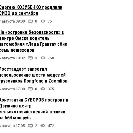
Сергею КОЗУБЕНКО продлили
СИЗО до сентября
7 августа 09:00
0
75
На «островке безопасности» в
центре Омска водитель
автомобиля «Лада Гранта» сбил
семь пешеходов
6 августа 18:02
3
750
Росстандарт запретил
использование шести моделей
грузовиков Dongfeng и Zoomlion
6 августа 17:30
0
375
Константин СУВОРОВ построит в
Дружино центр
сельскохозяйственной техники
за 564 млн руб.
6 августа 17:05
2
472