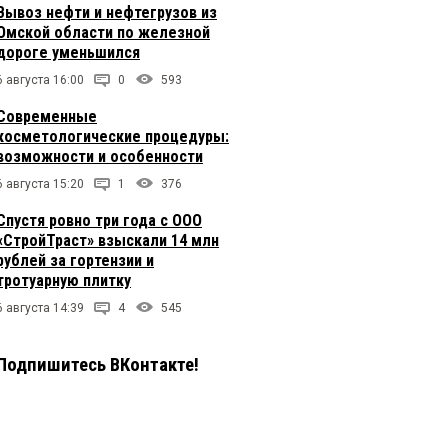
Вывоз нефти и нефтегрузов из
Омской области по железной
дороге уменьшился
6 августа 16:00
0
593
Современные
косметологические процедуры:
возможности и особенности
6 августа 15:20
1
376
Спустя ровно три года с ООО
«СтройТраст» взыскали 14 млн
рублей за гортензии и
тротуарную плитку
6 августа 14:39
4
545
Подпишитесь ВКонтакте!