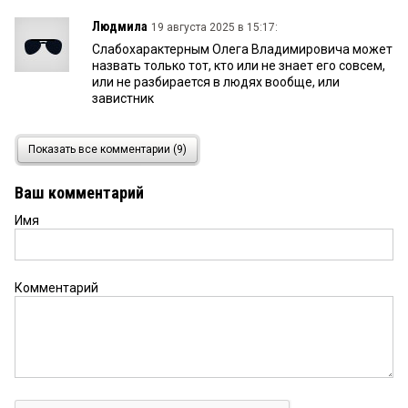
Людмила
19 августа 2025 в 15:17:
Слабохарактерным Олега Владимировича может
назвать только тот, кто или не знает его совсем,
или не разбирается в людях вообще, или
завистник
Илья мысягин
14 февраля 2025 в 00:21:
Показать все комментарии (9)
Дед с ума выжил, старшему зятю разрешал
воровать по крупному, а мне остатки со стола, я
Ваш комментарий
что просто так его страшную дочь терплю????
Имя
Василий Алибабаевич
11 августа 2024 в 21:13:
Шишов безусловно человек выдающийся, но
слабохарактерный. Не хочет писать о тех не
Комментарий
очень хороших людях которые все разрушали.
Евтушенкову благодарен, а за что? Полежаева
восхваляет. Всех простил?
Арина
11 августа 2024 в 18:31:
В тюрьму просто так не садят. Значит было за