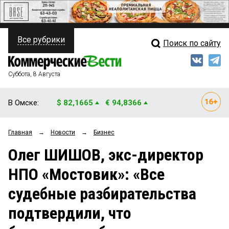
Все рубрики
Поиск по сайту
ПОЛИТИКА
Свежий выпуск
Медиа
ФИНАНСЫ
Суббота, 8 Августа
Кто есть кто
НЕДВИЖИМОСТЬ
В Омске:
$ 82,1665
€ 94,8366
Интервью
БИЗНЕС
Главная
→
Новости
→
Бизнес
Мнения
ОБЩЕСТВО
Олег ШИШОВ, экс-директор
Рейтинги
ЗАКОН
НПО «Мостовик»: «Все
Блоги
НОВОСТИ КОМПАНИЙ
судебные разбирательства
Архив
ПРОИСШЕСТВИЯ
подтвердили, что