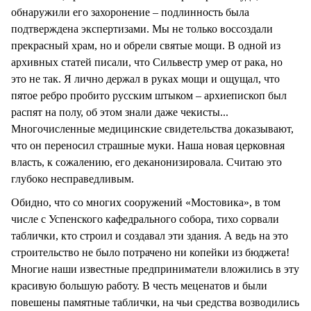
обнаружили его захоронение – подлинность была
подтверждена экспертизами. Мы не только воссоздали
прекрасный храм, но и обрели святые мощи. В одной из
архивных статей писали, что Сильвестр умер от рака, но
это не так. Я лично держал в руках мощи и ощущал, что
пятое ребро пробито русским штыком – архиепископ был
распят на полу, об этом знали даже чекисты...
Многочисленные медицинские свидетельства доказывают,
что он переносил страшные муки. Наша новая церковная
власть, к сожалению, его деканонизировала. Считаю это
глубоко несправедливым.
Обидно, что со многих сооружений «Мостовика», в том
числе с Успенского кафедрального собора, тихо сорвали
таблички, кто строил и создавал эти здания. А ведь на это
строительство не было потрачено ни копейки из бюджета!
Многие наши известные предприниматели вложились в эту
красивую большую работу. В честь меценатов и были
повешены памятные таблички, на чьи средства возводились