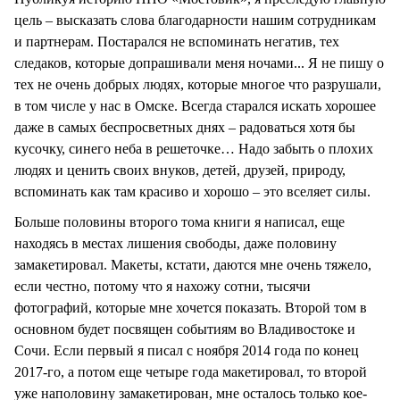
цель – высказать слова благодарности нашим сотрудникам
и партнерам. Постарался не вспоминать негатив, тех
следаков, которые допрашивали меня ночами... Я не пишу о
тех не очень добрых людях, которые многое что разрушали,
в том числе у нас в Омске. Всегда старался искать хорошее
даже в самых беспросветных днях – радоваться хотя бы
кусочку, синего неба в решеточке… Надо забыть о плохих
людях и ценить своих внуков, детей, друзей, природу,
вспоминать как там красиво и хорошо – это вселяет силы.
Больше половины второго тома книги я написал, еще
находясь в местах лишения свободы, даже половину
замакетировал. Макеты, кстати, даются мне очень тяжело,
если честно, потому что я нахожу сотни, тысячи
фотографий, которые мне хочется показать. Второй том в
основном будет посвящен событиям во Владивостоке и
Сочи. Если первый я писал с ноября 2014 года по конец
2017-го, а потом еще четыре года макетировал, то второй
уже наполовину замакетирован, мне осталось только кое-