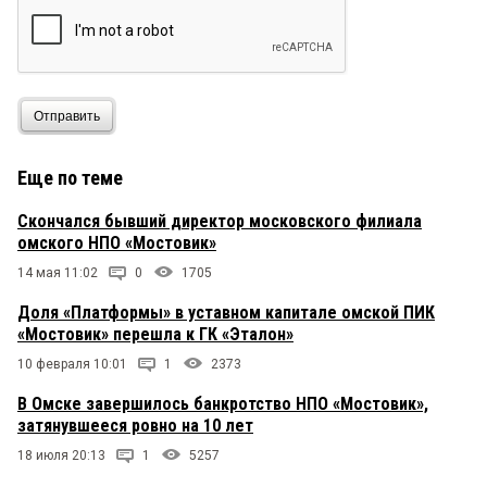
что!
Дмитрий
11 августа 2024 в 18:09:
Подскажите пожалуйста, где можно приобрести
книгу?
Отправить
киви
11 августа 2024 в 10:14:
Еще по теме
А что могли депутаты Закса, если следствие уже
велось? Взять на поруки?
Скончался бывший директор московского филиала
омского НПО «Мостовик»
Подопытный омич
10 августа 2024 в 18:10:
14 мая 11:02
0
1705
Почти все правда. С коэфф. 0,3-0,4.
Доля «Платформы» в уставном капитале омской ПИК
«Мостовик» перешла к ГК «Эталон»
10 февраля 10:01
1
2373
В Омске завершилось банкротство НПО «Мостовик»,
затянувшееся ровно на 10 лет
18 июля 20:13
1
5257