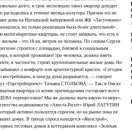
овольно долго, и срок экспозиции таких квартир доходит
они расходились в течение месяца-полутора. Причем это не
орошие дома на Иртышской набережной или ЖК «Ласточкино»
азошлись, но только реализация была более длительной».
 малогабаритные квартиры, не стоит забывать, что есть и
жильем – это 18 кв. метров на человека. По словам Сергея
гионе строится с площадью, близкой к социальным
тира, в которой проживают три человека, должна иметь
менте, в частности, строят крупнопанельные жилые дома. Но
забывают о комфорте или архитектурной красоте. «Сегодня
то востребовано, и иногда душа разрывается, — говорит
ут «Горстройпроект» Татьяна СТОЛБОВА. — Так, в Омске
мнатная квартира со всеми причиндалами составляет всего
РУЩЕВА перещеголяли! Мы же должны знать какую-то меру».
к агентства недвижимости «Авеста-Риэлт» Юрий ЛАГУТИН
 который активно пользуется спросом, но на рынке пока не
льших домах. В тренде спроса находится «Жилстрой»,
первых тестовых домов в коттеджном комплексе «Зеленая