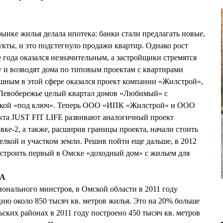
ынке жилья делала ипотека: банки стали предлагать новые,
кты, и это подстегнуло продажи квартир. Однако рост
 года оказался незначительным, а застройщики стремятся
у и возводят дома по типовым проектам с квартирами
ным в этой сфере оказался проект компании «Жилстрой»,
а Левобережье целый квартал домов «Любимый» с
лкой «под ключ». Теперь ООО «ИПК «Жилстрой» и ООО
кта JUST FIT LIFE развивают аналогичный проект
е-2, а также, расширив границы проекта, начали стоить
елкой и участком земли. Решив пойти еще дальше, в 2012
 строить первый в Омске «доходный дом» с жильем для
ВА
нального минстроя, в Омской области в 2011 году
ию около 850 тысяч кв. метров жилья. Это на 20% больше
ских районах в 2011 году построено 450 тысяч кв. метров