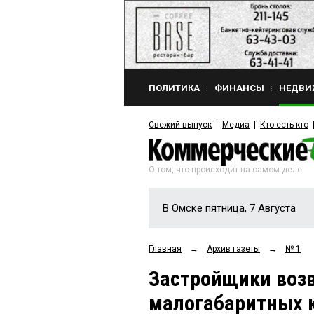
ПОЛИТИКА
ФИНАНСЫ
НЕДВИ
Свежий выпуск
Медиа
Кто есть кто
О том, что происходит на самом деле
В Омске пятница, 7 Августа
Главная
→
Архив газеты
→
№ 1
Застройщики возв
малогабаритных 