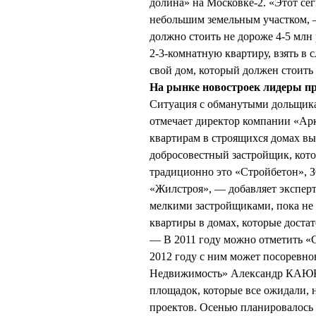
долина» на Московке-2. «Этот сег
небольшим земельным участком,
должно стоить не дороже 4-5 млн 
2-3-комнатную квартиру, взять в
свой дом, который должен стоить 
На рынке новостроек лидеры п
Ситуация с обманутыми дольщикам
отмечает директор компании «А
квартирам в строящихся домах выс
добросовестный застройщик, кото
традиционно это «Стройбетон», 
«Жилстроя», — добавляет эксперт.
мелкими застройщиками, пока не
квартиры в домах, которые достат
— В 2011 году можно отметить «Ст
2012 году с ним может посоревн
Недвижимость» Александр КАЮКИ
площадок, которые все ожидали, н
проектов. Осенью планировалось 