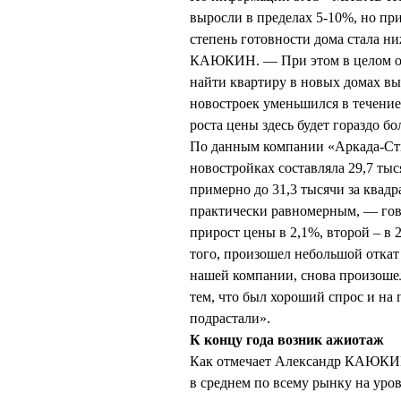
выросли в пределах 5-10%, но пр
степень готовности дома стала ни
КАЮКИН. — При этом в целом объ
найти квартиру в новых домах выс
новостроек уменьшился в течение
роста цены здесь будет гораздо бо
По данным компании «Аркада-Стил
новостройках составляла 29,7 тыс
примерно до 31,3 тысячи за квадр
практически равномерным, — го
прирост цены в 2,1%, второй – в 
того, произошел небольшой откат 
нашей компании, снова произошел
тем, что был хороший спрос и на
подрастали».
К концу года возник ажиотаж
Как отмечает Александр КАЮКИН,
в среднем по всему рынку на уро