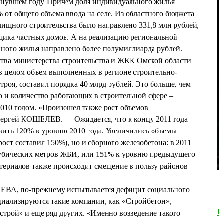
инувшем году. Причем доля индивидуального жилья
 от общего объема ввода на селе. Из областного бюджета
ищного строительства было направлено 331,8 млн рублей,
щика частных домов. А на реализацию региональной
ного жилья направлено более полумиллиарда рублей.
ства министерства строительства и ЖКК Омской области
 целом объем выполненных в регионе строительно-
роя, составил порядка 40 млрд рублей. Это больше, чем
 и количество работающих в строительной сфере –
010 годом. «Произошел также рост объемов
ергей КОШЕЛЕВ. — Ожидается, что к концу 2011 года
авить 120% к уровню 2010 года. Увеличились объемы
рост составил 150%), но и сборного железобетона: в 2011
кубических метров ЖБИ, или 151% к уровню предыдущего
териалов также происходит смещение в пользу районов
ЛЕВА, по-прежнему испытывается дефицит социального
ециализируются такие компании, как «Стройбетон»,
трой» и еще ряд других. «Именно возведение такого