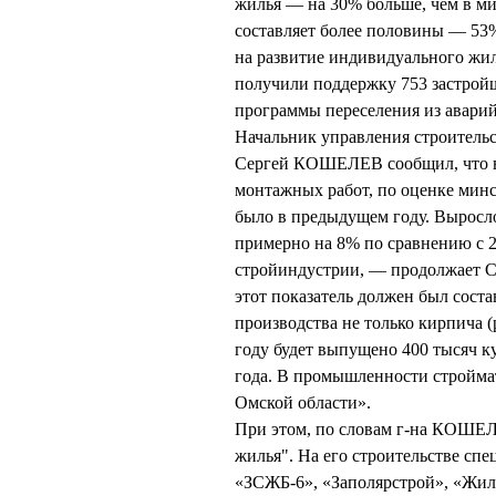
жилья — на 30% больше, чем в м
составляет более половины — 53%
на развитие индивидуального жил
получили поддержку 753 застрой
программы переселения из аварий
Начальник управления строитель
Сергей КОШЕЛЕВ сообщил, что в
монтажных работ, по оценке минст
было в предыдущем году. Выросло
примерно на 8% по сравнению с 2
стройиндустрии, — продолжает С
этот показатель должен был сост
производства не только кирпича (
году будет выпущено 400 тысяч 
года. В промышленности стройма
Омской области».
При этом, по словам г-на КОШЕ
жилья". На его строительстве сп
«ЗСЖБ-6», «Заполярстрой», «Жилс