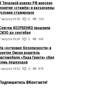
В Трудовой кодекс РФ внесено
понятие «стажёр» и разъяснены
условия стажировок
7 августа 09:30
0
194
Сергею КОЗУБЕНКО продлили
СИЗО до сентября
7 августа 09:00
3
368
На «островке безопасности» в
центре Омска водитель
автомобиля «Лада Гранта» сбил
семь пешеходов
6 августа 18:02
4
878
Подпишитесь ВКонтакте!