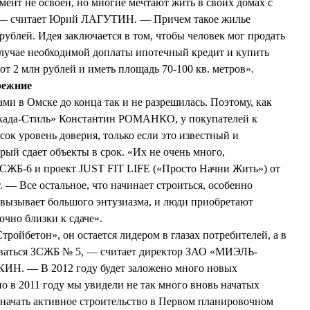
мент не освоен, но многие мечтают жить в своих домах с
 — считает Юрий ЛАГУТИН. — Причем такое жилье
рублей. Идея заключается в том, чтобы человек мог продать
 случае необходимой доплаты ипотечный кредит и купить
от 2 млн рублей и иметь площадь 70-100 кв. метров».
режние
и в Омске до конца так и не разрешилась. Поэтому, как
ркада-Стиль» Константин РОМАНКО, у покупателей к
ок уровень доверия, только если это известный и
рый сдает объекты в срок. «Их не очень много,
ЗСЖБ-6 и проект JUST FIT LIFE («Просто Начни Жить») от
 — Все остальное, что начинает строиться, особенно
 вызывает большого энтузиазма, и люди приобретают
очно близки к сдаче».
ройбетон», он остается лидером в глазах потребителей, а в
оваться ЗСЖБ № 5, — считает директор ЗАО «МИЭЛЬ-
Н. — В 2012 году будет заложено много новых
о в 2011 году мы увидели не так много вновь начатых
начать активное строительство в Первом планировочном