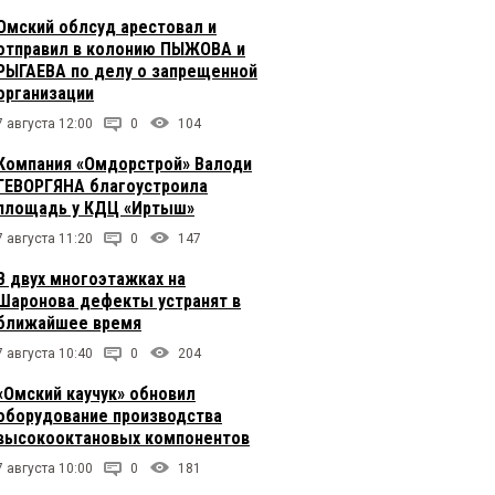
Омский облсуд арестовал и
отправил в колонию ПЫЖОВА и
РЫГАЕВА по делу о запрещенной
организации
7 августа 12:00
0
104
Компания «Омдорстрой» Валоди
ГЕВОРГЯНА благоустроила
площадь у КДЦ «Иртыш»
7 августа 11:20
0
147
В двух многоэтажках на
Шаронова дефекты устранят в
ближайшее время
7 августа 10:40
0
204
«Омский каучук» обновил
оборудование производства
высокооктановых компонентов
7 августа 10:00
0
181