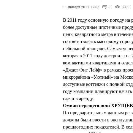
11 января 2012 12:05
0
2780
В 2011 году основную погоду на р
более доступные ипотечные проду
цены квадратного метра в течение
соответствовать массовому спрос
небольшой площади. Самым успеш
которая в 2011 году достроила н
компактными квартирами и отде
«Джаст Фит Лайф» в рамках прое
микрорайона «Уютный» на Московк
доступные коттеджи с полной отд
году компании планируют начать
сдачи в аренду.
Омичи перещеголяли ХРУЩЕ
По предварительным данным регио
должны были ввести в эксплуатац
прошлогодних показателей. В сель