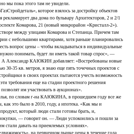
о мы пока этого там не увидели.
зСтройдеталь», которое взялось за достройку объектов
 рекламирует два дома по бульвару Архитекторов, 2 и 2/1
спекте Комарова, 21 (новый микрорайон «Кристалл-2»).
 створе между улицами Комарова и Степанца. Причем там
ерии с небольшими квартирами, хотя раньше планировались
есть вопрос цены – чтобы вкладываться в индивидуальные
нужно понимать, будет ли иметь такой товар спрос», —
 А Александр КАЮКИН добавляет: «Востребованы новые
 30-35 кв. метров, я знаю еще пять точечных проектов с
стройщики в своих проектах пытаются учесть возможность
 эти требования еще на стадии проектного решения
 позволят им участвовать в аукционах».
лья, по словам г-на КАЮКИНА, в прошедшем году все же
как это было в 2010, году, а ипотека. «Как мы и
продукт, который люди стали готовы брать, и,
 покупки, — говорит он. — Люди успокоились и пошли за
м стали давать на приемлемых условиях».
ижимость», на первичном рынке цены в течение года