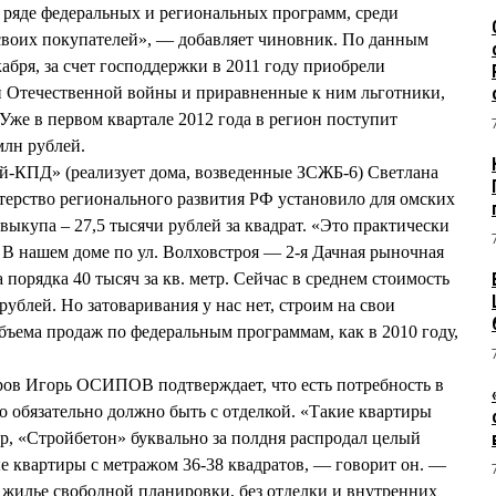
в ряде федеральных и региональных программ, среди
своих покупателей», — добавляет чиновник. По данным
абря, за счет господдержки в 2011 году приобрели
й Отечественной войны и приравненные к ним льготники,
же в первом квартале 2012 года в регион поступит
млн рублей.
-КПД» (реализует дома, возведенные ЗСЖБ-6) Светлана
рство регионального развития РФ установило для омских
выкупа – 27,5 тысячи рублей за квадрат. «Это практически
 В нашем доме по ул. Волховстроя — 2-я Дачная рыночная
порядка 40 тысяч за кв. метр. Сейчас в среднем стоимость
рублей. Но затоваривания у нас нет, строим на свои
объема продаж по федеральным программам, как в 2010 году,
ров Игорь ОСИПОВ подтверждает, что есть потребность в
о обязательно должно быть с отделкой. «Такие квартиры
ер, «Стройбетон» буквально за полдня распродал целый
е квартиры с метражом 36-38 квадратов, — говорит он. —
жилье свободной планировки, без отделки и внутренних