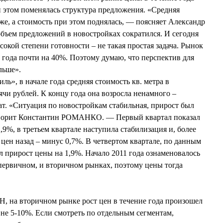
и этом поменялась структура предложения. «Средняя
же, а стоимость при этом поднялась, — поясняет Александр
ем предложений в новостройках сократился. И сегодня
окой степени готовности – не такая простая задача. Рынок
 года почти на 40%. Поэтому думаю, что перспектив для
льше».
ь», в начале года средняя стоимость кв. метра в
ячи рублей. К концу года она возросла ненамного –
ат. «Ситуация по новостройкам стабильная, прирост был
ворит Константин РОМАНКО. — Первый квартал показал
2,9%, в третьем квартале наступила стабилизация и, более
цен назад – минус 0,7%. В четвертом квартале, по данным
 прирост цены на 1,9%. Начало 2011 года ознаменовалось
 первичном, и вторичном рынках, поэтому цены тогда
 на вторичном рынке рост цен в течение года произошел
вне 5-10%. Если смотреть по отдельным сегментам,