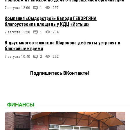
7 августа 12:00
1
237
Компания «Омдорстрой» Валоди ГЕВОРГЯНА
благоустроила площадь у КДЦ «Иртыш»
7 августа 11:20
1
234
В двух многоэтажках на Шаронова дефекты устранят в
ближайшее время
7 августа 10:40
2
292
Подпишитесь ВКонтакте!
ФИНАНСЫ