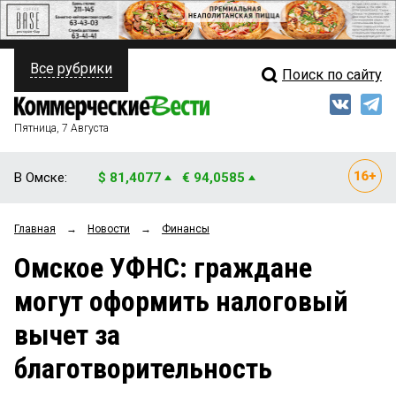
Все рубрики
Поиск по сайту
ПОЛИТИКА
Свежий выпуск
Медиа
ФИНАНСЫ
Пятница, 7 Августа
Кто есть кто
НЕДВИЖИМОСТЬ
В Омске:
$ 81,4077
€ 94,0585
Интервью
БИЗНЕС
Главная
→
Новости
→
Финансы
Мнения
ОБЩЕСТВО
Омское УФНС: граждане
Рейтинги
ЗАКОН
могут оформить налоговый
Блоги
НОВОСТИ КОМПАНИЙ
вычет за
Архив
ПРОИСШЕСТВИЯ
благотворительность