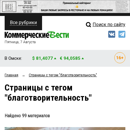
Все рубрики
Поиск по сайту
ПОЛИТИКА
Свежий выпуск
Медиа
ФИНАНСЫ
Пятница, 7 Августа
Кто есть кто
НЕДВИЖИМОСТЬ
В Омске:
$ 81,4077
€ 94,0585
Интервью
БИЗНЕС
Главная
→
Страницы c тегом "благотворительность"
Мнения
ОБЩЕСТВО
Страницы c тегом
Рейтинги
ЗАКОН
"благотворительность"
Блоги
НОВОСТИ КОМПАНИЙ
Архив
Найдено
99
материалов
ПРОИСШЕСТВИЯ
СТИЛЬ ЖИЗНИ