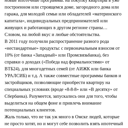
новые ипотечные программы: на покупку квартиры в уже
построенном или строящемся доме, загородного дома или
гаража, для молодой семьи или обладателей «материнского
капитала», индивидуальных предпринимателей или
живущих и работающих в другом регионе страны…
Словом, на любой вкус и любые обстоятельства.
В 2011 году получили распространение разного рода
«нестандартные» продукты: с первоначальным взносом от
10% (от банка «Западный» или Промсвязьбанка), без
справки о доходах («Победа над формальностями» от
ВТБ24), для многодетных семей (от АИЖК или банка
УРАЛСИБ) и т.д. А также совместные программы банков и
застройщиков, позволяющие приобрести квартиру на
специальных условиях (вроде «8-8-8» или «В десятку» от
Сбербанка). Разумеется, запускались они для того, чтобы
выделиться на общем фоне и привлечь внимание
потенциальных клиентов.
Жаль только, что не так уж много в Омске людей, которые
не просто хотят, но и могут себе позволить взять ипотечный