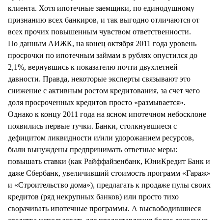
клиента. Хотя ипотечные заемщики, по единодушному
признанию всех банкиров, и так выгодно отличаются от
всех прочих повышенным чувством ответственности.
По данным АИЖК, на конец октября 2011 года уровень
просрочки по ипотечным займам в рублях опустился до
2,1%, вернувшись к показателю почти двухлетней
давности. Правда, некоторые эксперты связывают это
снижение с активным ростом кредитования, за счет чего
доля просроченных кредитов просто «размывается».
Однако к концу 2011 года на ясном ипотечном небосклоне
появились первые тучки. Банки, столкнувшиеся с
дефицитом ликвидности и/или удорожанием ресурсов,
были вынуждены предпринимать ответные меры:
повышать ставки (как Райффайзенбанк, ЮниКредит Банк и
даже Сбербанк, увеличивший стоимость программ «Гараж»
и «Строительство дома»), предлагать к продаже пулы своих
кредитов (ряд некрупных банков) или просто тихо
сворачивать ипотечные программы. А высвободившиеся