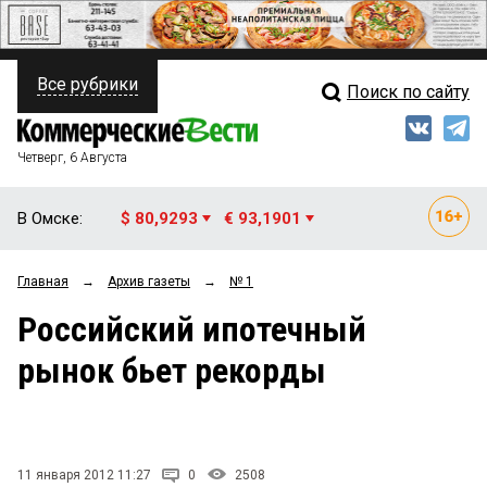
Все рубрики
Поиск по сайту
ПОЛИТИКА
Свежий выпуск
Медиа
ФИНАНСЫ
Четверг, 6 Августа
Кто есть кто
НЕДВИЖИМОСТЬ
В Омске:
$ 80,9293
€ 93,1901
Интервью
БИЗНЕС
Главная
→
Архив газеты
→
№ 1
Мнения
ОБЩЕСТВО
Российский ипотечный
Рейтинги
ЗАКОН
рынок бьет рекорды
Блоги
НОВОСТИ КОМПАНИЙ
Архив
ПРОИСШЕСТВИЯ
11 января 2012 11:27
0
2508