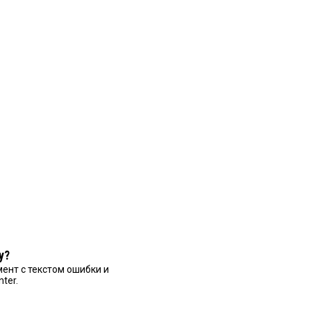
у?
ент с текстом ошибки и
nter.