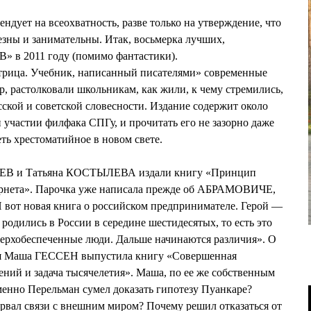
дует на всеохватность, разве только на утверждение, что
езны и занимательны. Итак, восьмерка лучших,
» в 2011 году (помимо фантастики).
трица. Учебник, написанный писателями» современные
р, растолковали школьникам, как жили, к чему стремились,
сской и советской словесности. Издание содержит около
 участии филфака СПГу, и прочитать его не зазорно даже
ть хрестоматийное в новом свете.
ЕВ и Татьяна КОСТЫЛЕВА издали книгу «Принцип
ернета». Парочка уже написала прежде об АБРАМОВИЧЕ,
т новая книга о российском предпринимателе. Герой —
родились в России в середине шестидесятых, то есть это
верхобеспеченные люди. Дальше начинаются различия». О
ная Маша ГЕССЕН выпустила книгу «Совершенная
ений и задача тысячелетия». Маша, по ее же собственным
менно Перельман сумел доказать гипотезу Пуанкаре?
рвал связи с внешним миром? Почему решил отказаться от