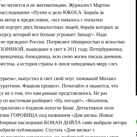
гко читается и не математиками. Журналист Мартин
сследование «Путин и дело ЮКОСА. Борьба за
м автор в предисловии, «все началось с попытки
й портрет двух безжалостных людей, борьба которых за
курсу, который все больше угрожает Западу». Надо
о не президент России. Потрясают обширностью и ясностью
ОРИНОЙ, вышедшие в свет в 2011 году. Петербурженка,
реводчица, блокадница, всю свою жизнь писала дневник.
честны, а история страны в линзе невидимых миру слез
сурьеза», выпустил в свет свой опус злоязыкий Михаил
раттини. Фашизм прошел». Почитайте и окажется, что
е не о том, что нам раньше представлялось. Не раз
р по косточкам разбирает «Ну, погоди!», «Козленок,
, трилогию о блудном попугае Кеше. Детективное поле
нтони ГОРОВИЦА под названием «Дом шелка. Новые
 Впервые наследники КОНАН ДОЙЛА сами выбрали автора
добрили публикацию. Спутать «Дом шелка» с