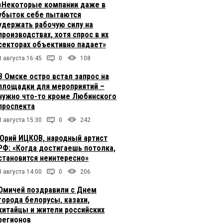
«Некоторые компании даже в
убыток себе пытаются
удержать рабочую силу на
производствах, хотя спрос в их
секторах объективно падает»
8 августа 16:45
0
108
В Омске остро встал запрос на
площадки для мероприятий –
нужно что-то кроме Любинского
проспекта
8 августа 15:30
0
242
Юрий ИЦКОВ, народный артист
РФ: «Когда достигаешь потолка,
становится неинтересно»
8 августа 14:00
0
206
Омичей поздравили с Днем
города белорусы, казахи,
китайцы и жители российских
регионов