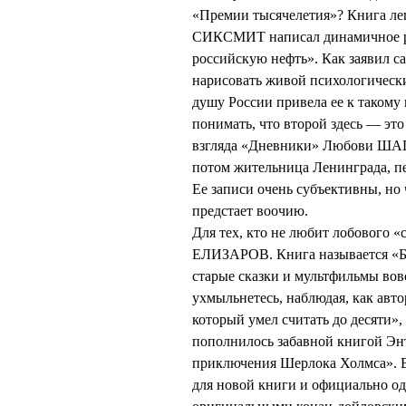
«Премии тысячелетия»? Книга ле
СИКСМИТ написал динамичное ра
российскую нефть». Как заявил са
нарисовать живой психологически
душу России привела ее к такому 
понимать, что второй здесь — эт
взгляда «Дневники» Любови ШАП
потом жительница Ленинграда, пе
Ее записи очень субъективны, но 
предстает воочию.
Для тех, кто не любит лобового «
ЕЛИЗАРОВ. Книга называется «Бу
старые сказки и мультфильмы вовс
ухмыльнетесь, наблюдая, как авто
который умел считать до десяти»
пополнилось забавной книгой Э
приключения Шерлока Холмса».
для новой книги и официально о