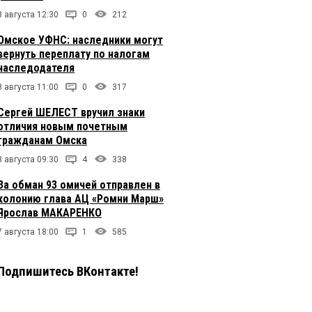
8 августа 12:30
0
212
Омское УФНС: наследники могут
вернуть переплату по налогам
наследодателя
8 августа 11:00
0
317
Сергей ШЕЛЕСТ вручил знаки
отличия новым почетным
гражданам Омска
8 августа 09:30
4
338
За обман 93 омичей отправлен в
колонию глава АЦ «Ромни Марш»
Ярослав МАКАРЕНКО
7 августа 18:00
1
585
Подпишитесь ВКонтакте!