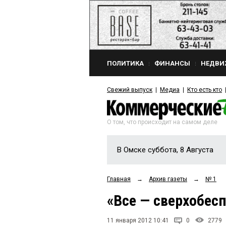
ПОЛИТИКА
ФИНАНСЫ
НЕДВИ
Свежий выпуск
Медиа
Кто есть кто
О том, что происходит на самом деле
В Омске суббота, 8 Августа
Главная
→
Архив газеты
→
№ 1
«Все — сверхобес
11 января 2012 10:41
0
2779