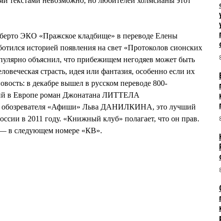
и текстами невозможно, но любителей холмсианы этот
берто ЭКО «Пражское кладбище» в переводе Елены
ился историей появления на свет «Протоколов сионских
пулярно объяснил, что прибежищем негодяев может быть
еловеческая страсть, идея или фантазия, особенно если их
овость: в декабре вышел в русском переводе 800-
ий в Европе роман Джонатана ЛИТТЕЛА
и обозревателя «Афиши» Льва ДАНИЛКИНА, это лучший
ссии в 2011 году. «Книжный клуб» полагает, что он прав.
 — в следующем номере «КВ».