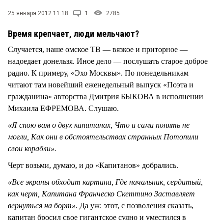
СТИЛЬ ЖИЗНИ
25 января 2012 11:18
1
2785
Время крепчает, люди мельчают?
Случается, наше омское ТВ — вязкое и приторное —
надоедает донельзя. Иное дело — послушать старое доброе
радио. К примеру, «Эхо Москвы». По понедельникам
читают там новейший еженедельный выпуск «Поэта и
гражданина» авторства Дмитрия БЫКОВА в исполнении
Михаила ЕФРЕМОВА. Слушаю.
«Я спою вам о двух капитанах, Что и сами понять не
могли, Как они в обстоятельствах странных Потопили
свои корабли».
Черт возьми, думаю, и до «Капитанов» добрались.
«Все экраны обходит картина, Где начальник, сердитый,
как черт, Капитана Франческо Скеттино Заставляет
вернуться на борт»
. Да уж: этот, с позволения сказать,
капитан бросил свое гигантское судно и уместился в