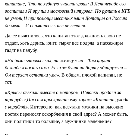
капитане, Что не худшую участь урвал: В Ленинграде его
воспитали И вручили московский штурвал. Но рулить в КГБ
не умели,И при помощи местных элит Дотащил он Россию
до мели – И сниматься с нее не велит»
.
Далее выяснилось, что капитан этот должность свою не
отдает, хоть дерись, юнги тырят все подряд, а пассажиры
гадят на палубу.
«Ни базальтовых скал, ни жемчужин – Там царит
безнадежность сама. Если ж бунт на борту обнаружен –
Он теряет остатки ума»
. В общем, плохой капитан, не
тот.
«Крысы съехали вместе с мотором, Шлюпки продали за
три рубля,Пассажиры кричат ему хором: «Капитан, уходи
с корабля!»
. Интересно, как все-таки мужики на высоких
постах переносят оскорбления в свой адрес? А может быть,
они политики-то большие, а мужчинки маленькие?