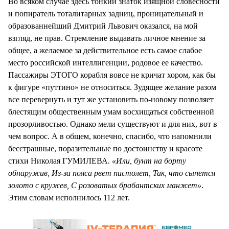
Во всяком случае здесь тонкий знаток изящной словесности
и попиратель тоталитарных задниц, проницательный и
образованнейший Дмитрий Львович оказался, на мой
взгляд, не прав. Стремление выдавать личное мнение за
общее, а желаемое за действительное есть самое слабое
место российской интеллигенции, родовое ее качество.
Пассажиры ЭТОГО корабля вовсе не кричат хором, как бы
к фигуре «путтино» не относиться. Зудящее желание разом
все перевернуть и тут же установить по-новому позволяет
блестящим общественным умам восхищаться собственной
прозорливостью. Однако мели существуют и для них, вот в
чем вопрос. А в общем, конечно, спасибо, что напомнили
бесстрашные, поразительные по достоинству и красоте
стихи Николая ГУМИЛЕВА.
«Или, бунт на борту
обнаружив, Из-за пояса рвет пистолет, Так, что сыпется
золото с кружев, С розоватых брабантских манжет»
.
Этим словам исполнилось 112 лет.