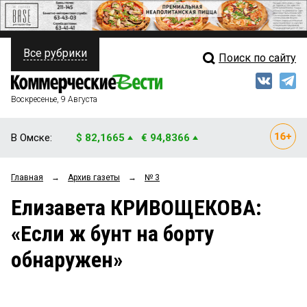
Все рубрики
Поиск по сайту
ПОЛИТИКА
Свежий выпуск
Медиа
ФИНАНСЫ
Воскресенье, 9 Августа
Кто есть кто
НЕДВИЖИМОСТЬ
В Омске:
$ 82,1665
€ 94,8366
Интервью
БИЗНЕС
Главная
→
Архив газеты
→
№ 3
Мнения
ОБЩЕСТВО
Елизавета КРИВОЩЕКОВА:
Рейтинги
ЗАКОН
«Если ж бунт на борту
Блоги
НОВОСТИ КОМПАНИЙ
обнаружен»
Архив
ПРОИСШЕСТВИЯ