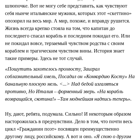
шлюпочке. Вот не могу себе представить, как чувствуют
себя нынче итальянские мужики, которых этот «скеттино»
опозорил на весь мир. А мир, похоже, и вправду рушится.
Жизнь всегда крепко стояла на том, что капитан до
последнего спасал корабль и последним покидал его. Или
не покидал вовсе, терзаемый чувством родства с своим
кораблем и трагическим чувством вины. История знает
такие примеры. Здесь не тот случай.
«Пошутить захотелось прохвосту, Заиграл
соблазнительный хмель, Посадил он «Конкордию Косту»
На
банальную плоскую мель. <...> Над бедой изгаляться
противно, Но Италия – форменный зверь. «На корабль
возвращайся, скотина!» –Там моднейшая надпись теперь».
Ну, дают, ребята, подумала. Сильно! И некоторым образом
насторожилась в предчувствии. Дело в том, что почти весь
цикл «Гражданин поэт» посвящен преимущественно
другому лицу, российскому. А вот и оно.
«Я спою о другом