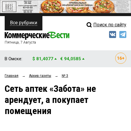
Все рубрики
Поиск по сайту
ПОЛИТИКА
Свежий выпуск
Медиа
ФИНАНСЫ
Пятница, 7 Августа
Кто есть кто
НЕДВИЖИМОСТЬ
В Омске:
$ 81,4077
€ 94,0585
Интервью
БИЗНЕС
Главная
→
Архив газеты
→
№ 3
Мнения
ОБЩЕСТВО
Сеть аптек «Забота» не
Рейтинги
ЗАКОН
арендует, а покупает
Блоги
НОВОСТИ КОМПАНИЙ
помещения
Архив
ПРОИСШЕСТВИЯ