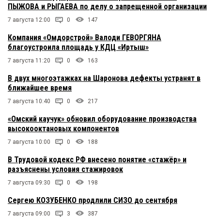
ПЫЖОВА и РЫГАЕВА по делу о запрещенной организации
7 августа 12:00
0
147
Компания «Омдорстрой» Валоди ГЕВОРГЯНА
благоустроила площадь у КДЦ «Иртыш»
7 августа 11:20
0
163
В двух многоэтажках на Шаронова дефекты устранят в
ближайшее время
7 августа 10:40
0
217
«Омский каучук» обновил оборудование производства
высокооктановых компонентов
7 августа 10:00
0
188
В Трудовой кодекс РФ внесено понятие «стажёр» и
разъяснены условия стажировок
7 августа 09:30
0
198
Сергею КОЗУБЕНКО продлили СИЗО до сентября
7 августа 09:00
3
387