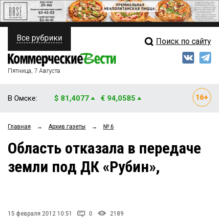
Все рубрики
Поиск по сайту
ПОЛИТИКА
Свежий выпуск
Медиа
ФИНАНСЫ
Пятница, 7 Августа
Кто есть кто
НЕДВИЖИМОСТЬ
В Омске:
$ 81,4077
€ 94,0585
Интервью
БИЗНЕС
Главная
→
Архив газеты
→
№ 6
Мнения
ОБЩЕСТВО
Область отказала в передаче
Рейтинги
ЗАКОН
земли под ДК «Рубин»,
Блоги
НОВОСТИ КОМПАНИЙ
Архив
ПРОИСШЕСТВИЯ
15 февраля 2012 10:51
0
2189