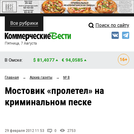
Все рубрики
Поиск по сайту
ПОЛИТИКА
Свежий выпуск
Медиа
ФИНАНСЫ
Пятница, 7 Августа
Кто есть кто
НЕДВИЖИМОСТЬ
В Омске:
$ 81,4077
€ 94,0585
Интервью
БИЗНЕС
Главная
→
Архив газеты
→
№ 8
Мнения
ОБЩЕСТВО
Мостовик «пролетел» на
Рейтинги
ЗАКОН
криминальном песке
Блоги
НОВОСТИ КОМПАНИЙ
Архив
ПРОИСШЕСТВИЯ
29 февраля 2012 11:53
0
2753