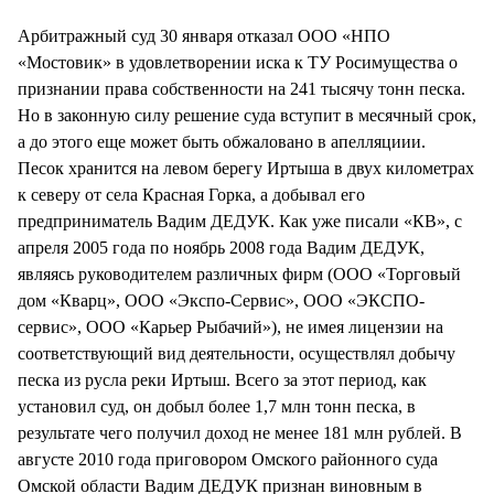
СТИЛЬ ЖИЗНИ
Арбитражный суд 30 января отказал ООО «НПО
«Мостовик» в удовлетворении иска к ТУ Росимущества о
признании права собственности на 241 тысячу тонн песка.
Но в законную силу решение суда вступит в месячный срок,
а до этого еще может быть обжаловано в апелляциии.
Песок хранится на левом берегу Иртыша в двух километрах
к северу от села Красная Горка, а добывал его
предприниматель Вадим ДЕДУК. Как уже писали «КВ», с
апреля 2005 года по ноябрь 2008 года Вадим ДЕДУК,
являясь руководителем различных фирм (ООО «Торговый
дом «Кварц», ООО «Экспо-Сервис», ООО «ЭКСПО-
сервис», ООО «Карьер Рыбачий»), не имея лицензии на
соответствующий вид деятельности, осуществлял добычу
песка из русла реки Иртыш. Всего за этот период, как
установил суд, он добыл более 1,7 млн тонн песка, в
результате чего получил доход не менее 181 млн рублей. В
августе 2010 года приговором Омского районного суда
Омской области Вадим ДЕДУК признан виновным в