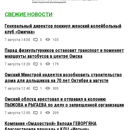
СВЕЖИЕ НОВОСТИ
Генеральный директор покинул женский волейбольный
клуб «Омичка»
7 августа 14:00
0
103
Парад физкультурников остановит транспорт и поменяет
маршруты автобусов в центре Омска
7 августа 13:20
0
179
Омский Минстрой надеется возобновить строительство
дома для дольщиков на 70 лет Октября в августе
7 августа 12:40
1
305
Омский облсуд арестовал и отправил в колонию
ПЫЖОВА и РЫГАЕВА по делу о запрещенной организации
7 августа 12:00
0
209
Компания «Омдорстрой» Валоди ГЕВОРГЯНА
благоустроила площадь у КДЦ «Иртыш»