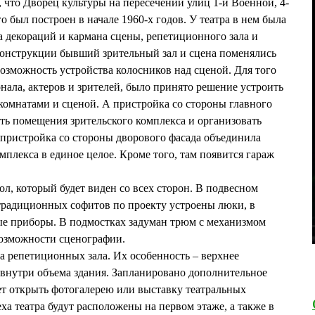
, что Дворец культуры на пересечении улиц 1-й Военной, 4-
 был построен в начале 1960-х годов. У театра в нем была
а декораций и кармана сцены, репетиционного зала и
конструкции бывший зрительный зал и сцена поменялись
возможность устройства колосников над сценой. Для того
нала, актеров и зрителей, было принято решение устроить
омнатами и сценой. А пристройка со стороны главного
ть помещения зрительского комплекса и организовать
пристройка со стороны дворового фасада объединила
плекса в единое целое. Кроме того, там появится гараж
л, который будет виден со всех сторон. В подвесном
 традиционных софитов по проекту устроены люки, в
ые приборы. В подмостках задуман трюм с механизмом
возможности сценографии.
а репетиционных зала. Их особенность – верхнее
я внутри объема здания. Запланировано дополнительное
дет открыть фотогалерею или выставку театральных
а театра будут расположены на первом этаже, а также в