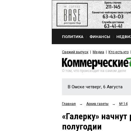
ПОЛИТИКА
ФИНАНСЫ
НЕДВИ
Свежий выпуск
Медиа
Кто есть кто
О том, что происходит на самом деле
В Омске четверг, 6 Августа
Главная
→
Архив газеты
→
№ 14
«Галерку» начнут
полугодии