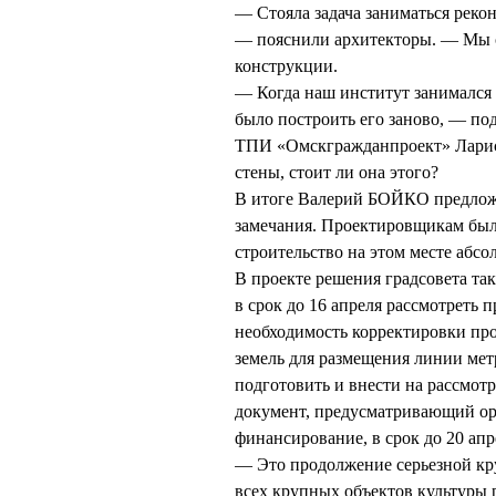
— Стояла задача заниматься рекон
— пояснили архитекторы. — Мы 
конструкции.
— Когда наш институт занимался 
было построить его заново, — по
ТПИ «Омскгражданпроект» Лари
стены, стоит ли она этого?
В итоге Валерий БОЙКО предложи
замечания. Проектировщикам был
строительство на этом месте абс
В проекте решения градсовета та
в срок до 16 апреля рассмотреть
необходимость корректировки пр
земель для размещения линии ме
подготовить и внести на рассмот
документ, предусматривающий ор
финансирование, в срок до 20 ап
— Это продолжение серьезной кр
всех крупных объектов культуры 