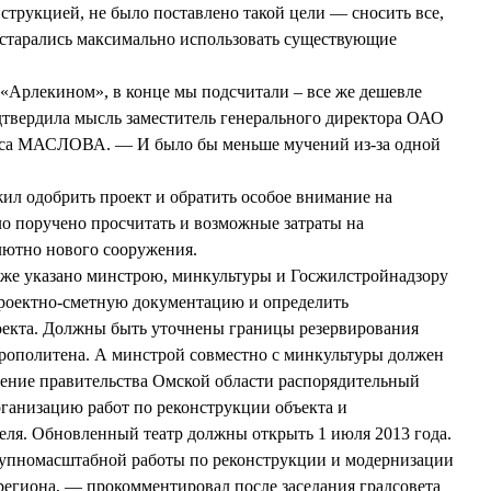
струкцией, не было поставлено такой цели — сносить все,
старались максимально использовать существующие
«Арлекином», в конце мы подсчитали – все же дешевле
дтвердила мысль заместитель генерального директора ОАО
са МАСЛОВА. — И было бы меньше мучений из-за одной
л одобрить проект и обратить особое внимание на
о поручено просчитать и возможные затраты на
олютно нового сооружения.
кже указано минстрою, минкультуры и Госжилстройнадзору
 проектно-сметную документацию и определить
оекта. Должны быть уточнены границы резервирования
трополитена. А минстрой совместно с минкультуры должен
рение правительства Омской области распорядительный
ганизацию работ по реконструкции объекта и
реля. Обновленный театр должны открыть 1 июля 2013 года.
упномасштабной работы по реконструкции и модернизации
региона, — прокомментировал после заседания градсовета