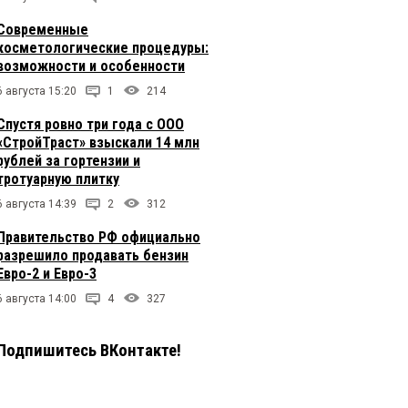
Современные
косметологические процедуры:
возможности и особенности
6 августа 15:20
1
214
Спустя ровно три года с ООО
«СтройТраст» взыскали 14 млн
рублей за гортензии и
тротуарную плитку
6 августа 14:39
2
312
Правительство РФ официально
разрешило продавать бензин
Евро-2 и Евро-3
6 августа 14:00
4
327
Подпишитесь ВКонтакте!