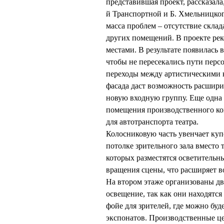
представившая проект, рассказала
й Транспортной и Б. Хмельницкого
масса проблем – отсутствие склад
других помещений. В проекте ре
местами. В результате появилась 
чтобы не пересекались пути персо
переходы между артистическими к
фасада даст возможность расшири
новую входную группу. Еще одна 
помещения производственного ком
для автотранспорта театра.
Колосниковую часть увенчает купо
потолке зрительного зала вместо
которых разместятся осветительн
вращения сцены, что расширяет 
На втором этаже организованы дв
освещение, так как они находятс
фойе для зрителей, где можно бу
экспонатов. Производственные цех