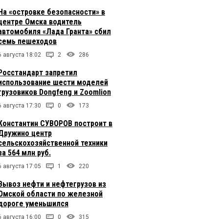
На «островке безопасности» в
центре Омска водитель
автомобиля «Лада Гранта» сбил
семь пешеходов
6 августа 18:02
2
286
Росстандарт запретил
использование шести моделей
грузовиков Dongfeng и Zoomlion
6 августа 17:30
0
173
Константин СУВОРОВ построит в
Дружино центр
сельскохозяйственной техники
за 564 млн руб.
6 августа 17:05
1
220
Вывоз нефти и нефтегрузов из
Омской области по железной
дороге уменьшился
6 августа 16:00
0
315