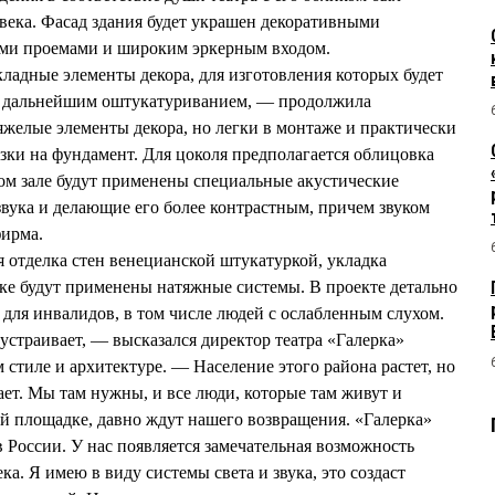
века. Фасад здания будет украшен декоративными
ми проемами и широким эркерным входом.
адные элементы декора, для изготовления которых будет
с дальнейшим оштукатуриванием, — продолжила
желые элементы декора, но легки в монтаже и практически
зки на фундамент. Для цоколя предполагается облицовка
ом зале будут применены специальные акустические
вука и делающие его более контрастным, причем звуком
фирма.
я отделка стен венецианской штукатуркой, укладка
лке будут применены натяжные системы. В проекте детально
 для инвалидов, в том числе людей с ослабленным слухом.
устраивает, — высказался директор театра «Галерка»
тиле и архитектуре. — Население этого района растет, но
ает. Мы там нужны, и все люди, которые там живут и
й площадке, давно ждут нашего возвращения. «Галерка»
 в России. У нас появляется замечательная возможность
ка. Я имею в виду системы света и звука, это создаст