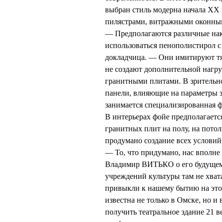
выбран стиль модерна начала ХХ 
пилястрами, витражными оконны
— Предполагаются различные накл
использоваться пенополистирол 
докладчица. — Они имитируют тя
не создают дополнительной нагру
гранитными плитами. В зрительн
панели, влияющие на параметры з
занимается специализированная 
В интерьерах фойе предполагаетс
гранитных плит на полу, на пото
продумано создание всех условий
— То, что придумано, нас вполне 
Владимир ВИТЬКО о его будущем с
учреждений культуры там не хват
привыкли к нашему бытию на это
известна не только в Омске, но и
получить театральное здание 21 ве