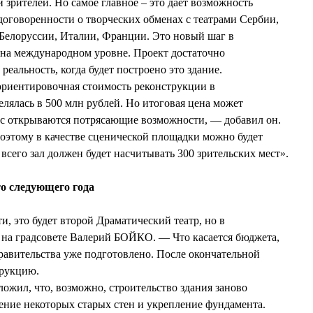
 зрителей. Но самое главное – это дает возможность
 договоренности о творческих обменах с театрами Сербии,
 Белоруссии, Италии, Франции. Это новый шаг в
на международном уровне. Проект достаточно
реальность, когда будет построено это здание.
риентировочная стоимость реконструкции в
елялась в 500 млн рублей. Но итоговая цена может
ас открываются потрясающие возможности, — добавил он.
оэтому в качестве сценической площадки можно будет
 всего зал должен будет насчитывать 300 зрительских мест».
о следующего года
и, это будет второй Драматический театр, но в
 на градсовете Валерий БОЙКО. — Что касается бюджета,
авительства уже подготовлено. После окончательной
трукцию.
ожил, что, возможно, строительство здания заново
ение некоторых старых стен и укрепление фундамента.