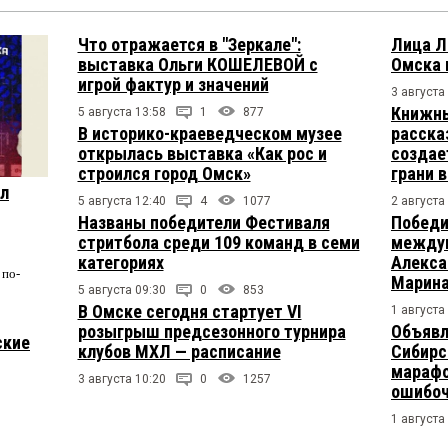
Что отражается в "Зеркале":
Лица Л
выставка Ольги КОШЕЛЕВОЙ с
Омска 
игрой фактур и значений
3 августа
Книжны
5 августа 13:58
1
877
В историко-краеведческом музее
расска
открылась выставка «Как рос и
создае
строился город Омск»
грани 
ул
5 августа 12:40
4
1077
2 августа
Названы победители Фестиваля
Победи
стритбола среди 109 команд в семи
междун
категориях
Алекса
по-
Марина
5 августа 09:30
0
853
В Омске сегодня стартует VI
1 августа
розыгрыш предсезонного турнира
Объявл
ские
клубов МХЛ — расписание
Сибирс
марафо
3 августа 10:20
0
1257
ошибо
1 августа