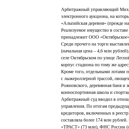
Арбитражный управляющий Миха
электронного аукциона, на кото
«Альпийская деревня» (прежде на
Реализуемое имущество в составе
принадлежит ООО «Октябрьское»,
Среди прочего на торги выставле
(начальная цена – 4,6 млн рубле
селе Октябрьском по улице Лесной
корпус стадиона по тому же адре
Кроме того, отдельными лотами п
с лыжероллерной трассой, овощех
Рожновского, деревянная баня и з
конноспортивная школа и спортза
Арбитражный суд вводил в отно
управления. По итогам предыдущ
кредиторов, включенных в реестр 
составляла более 174 млн рубле
«ТРАСТ» (73 млн), ФНС России (о