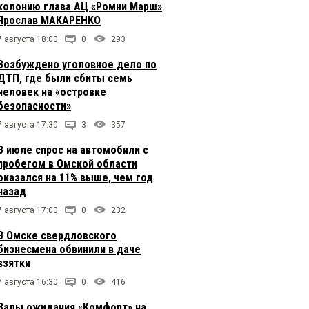
колонию глава АЦ «Ромни Марш»
Ярослав МАКАРЕНКО
7 августа 18:00
0
293
Возбуждено уголовное дело по
ДТП, где были сбиты семь
человек на «островке
безопасности»
7 августа 17:30
3
357
В июле спрос на автомобили с
пробегом в Омской области
оказался на 11% выше, чем год
назад
7 августа 17:00
0
232
В Омске свердловского
бизнесмена обвинили в даче
взятки
7 августа 16:30
0
416
Залы ожидания «Комфорт» на