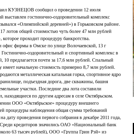
ил КУЗНЕЦОВ сообщил о проведении 12 июля
рый выставлен гостинично-оздоровительный комплекс
зывался «Олимпийской деревней») в Горьковском районе.
 17 лотов общей стоимостью чуть более 47 млн рублей
 которое проходит процедуру банкротства.
н офис фирмы в Омске по улице Волочаевской, 13 г
й). Гостинично-оздоровительный и спортивный комплекс в
, 10 предлагается почти за 17,6 млн рублей. Спальный
су имеет начальную стоимость примерно 8,7 млн рублей.
родаются металлическая катальная горка, спортивное ядро
ранилище, подъездная дорога, две скважины, башня
емельные участки. Последние два лота составили
л, находящиеся по другим адресам в селе Октябрьском.
шении ООО «Октябрьское» процедуру внешнего
ей процедуры наблюдения общая сумма требований
на дату проведения первого собрания в декабре 2011 года,
й. Среди кредиторов значились ОАО «Национальный банк
коло 63 тысяч рублей), ООО «Группа Грин Рэй» из