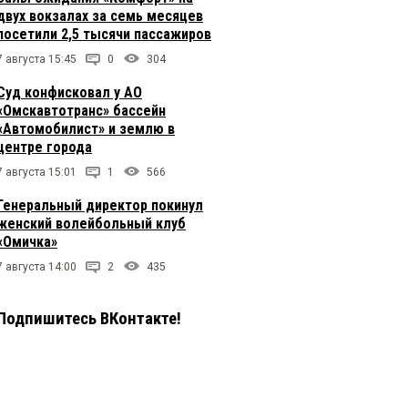
двух вокзалах за семь месяцев
посетили 2,5 тысячи пассажиров
7 августа 15:45
0
304
Суд конфисковал у АО
«Омскавтотранс» бассейн
«Автомобилист» и землю в
центре города
7 августа 15:01
1
566
Генеральный директор покинул
женский волейбольный клуб
«Омичка»
7 августа 14:00
2
435
Подпишитесь ВКонтакте!