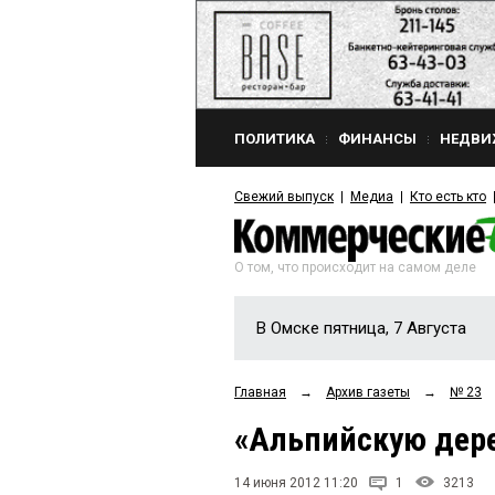
ПОЛИТИКА
ФИНАНСЫ
НЕДВИ
Свежий выпуск
Медиа
Кто есть кто
О том, что происходит на самом деле
В Омске пятница, 7 Августа
Главная
→
Архив газеты
→
№ 23
«Альпийскую дер
14 июня 2012 11:20
1
3213