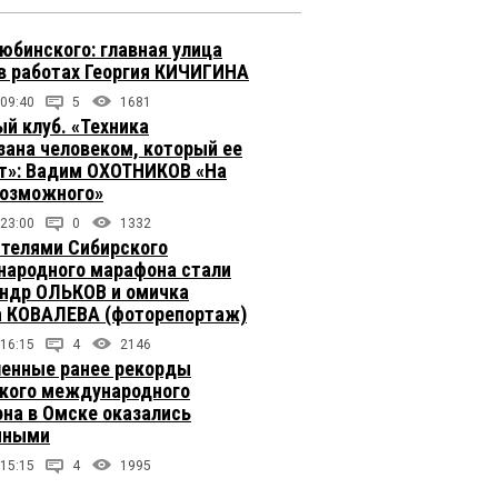
юбинского: главная улица
в работах Георгия КИЧИГИНА
 09:40
5
1681
й клуб. «Техника
зана человеком, который ее
т»: Вадим ОХОТНИКОВ «На
возможного»
 23:00
0
1332
телями Сибирского
ародного марафона стали
ндр ОЛЬКОВ и омичка
 КОВАЛЕВА (фоторепортаж)
 16:15
4
2146
енные ранее рекорды
кого международного
на в Омске оказались
чными
 15:15
4
1995