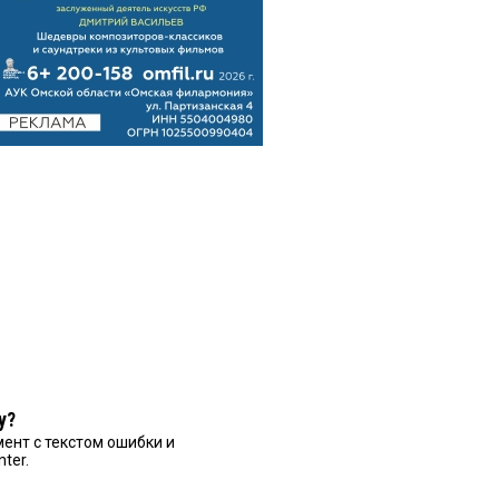
у?
ент с текстом ошибки и
nter.