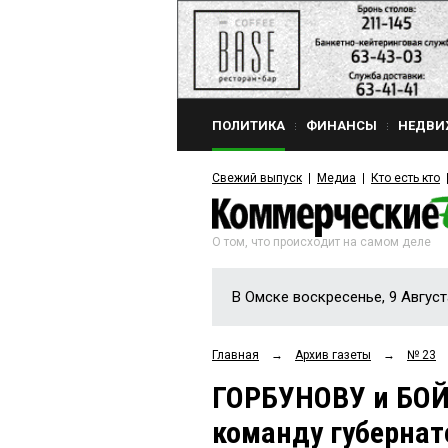
ПОЛИТИКА
ФИНАНСЫ
НЕДВИ
Свежий выпуск
Медиа
Кто есть кто
О том, что происходит на самом деле
В Омске воскресенье, 9 Август
Главная
→
Архив газеты
→
№ 23
ГОРБУНОВУ и БОЙК
команду губерна