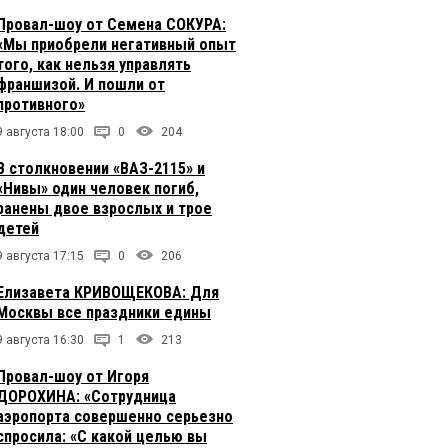
Провал-шоу от Семена СОКУРА:
«Мы приобрели негативный опыт
того, как нельзя управлять
франшизой. И пошли от
противного»
9 августа 18:00
0
204
В столкновении «ВАЗ-2115» и
«Нивы» один человек погиб,
ранены двое взрослых и трое
детей
9 августа 17:15
0
206
Елизавета КРИВОЩЕКОВА: Для
Москвы все праздники едины
9 августа 16:30
1
213
Провал-шоу от Игоря
ДОРОХИНА: «Сотрудница
аэропорта совершенно серьезно
спросила: «С какой целью вы