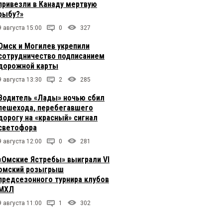
привезли в Канаду мертвую
рыбу?»
9 августа 15:00
0
327
Омск и Могилев укрепили
сотрудничество подписанием
дорожной карты
9 августа 13:30
2
285
Водитель «Лады» ночью сбил
пешехода, перебегавшего
дорогу на «красный» сигнал
светофора
9 августа 12:00
0
281
«Омские Ястребы» выиграли VI
омский розыгрыш
предсезонного турнира клубов
МХЛ
9 августа 11:00
1
302