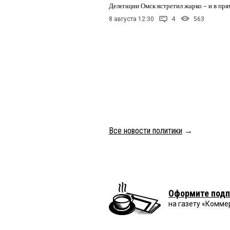
Делегации Омск встретил жарко – и в пря
8 августа 12:30
4
563
Все новости политики
→
Оформите подп
на газету «Комме