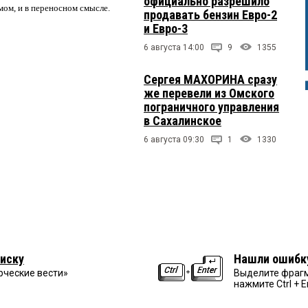
официально разрешило
мом, и в переносном смысле.
продавать бензин Евро-2
и Евро-3
6 августа 14:00
9
1355
Сергея МАХОРИНА сразу
же перевели из Омского
пограничного управления
в Сахалинское
6 августа 09:30
1
1330
иску
Нашли ошибк
рческие вести»
Выделите фрагм
нажмите Ctrl + E