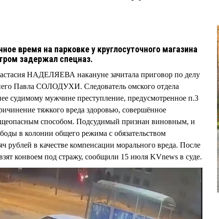
ное время на парковке у круглосуточного магазина
утром задержал спецназ.
астасия НАДЕЛЯЕВА накануне зачитала приговор по делу
него Павла СОЛОДУХИ. Следователь омского отдела
е судимому мужчине преступление, предусмотренное п.3
ричинение тяжкого вреда здоровью, совершённое
общеопасным способом. Подсудимый признан виновным, и
ободы в колонии общего режима с обязательством
ч рублей в качестве компенсации морального вреда. После
зят конвоем под стражу, сообщили 15 июля KVnews в суде.