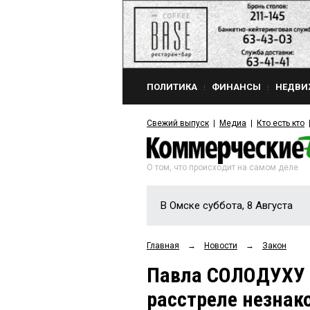
ПОЛИТИКА
ФИНАНСЫ
НЕДВИ
Свежий выпуск
Медиа
Кто есть кто
О том, что происходит на самом деле
В Омске суббота, 8 Августа
Главная
→
Новости
→
Закон
Павла СОЛОДУХУ 
расстреле незнак