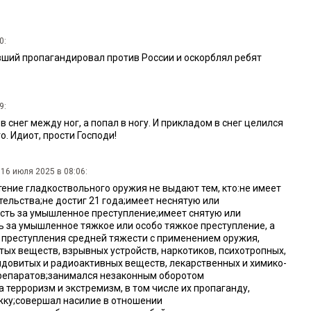
0:
евший пропагандировал против России и оскорблял ребят
9:
ся в снег между ног, а попал в ногу. И прикладом в снег целился
о. Идиот, прости Господи!
16 июля 2025 в 08:06:
ение гладкоствольного оружия не выдают тем, кто:не имеет
ельства;не достиг 21 года;имеет неснятую или
ть за умышленное преступление;имеет снятую или
 за умышленное тяжкое или особо тяжкое преступление, а
преступления средней тяжести с применением оружия,
тых веществ, взрывных устройств, наркотиков, психотропных,
довитых и радиоактивных веществ, лекарственных и химико-
репаратов;занимался незаконным оборотом
 терроризм и экстремизм, в том числе их пропаганду,
ку;совершал насилие в отношении