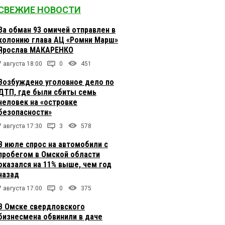
СВЕЖИЕ НОВОСТИ
За обман 93 омичей отправлен в
колонию глава АЦ «Ромни Марш»
Ярослав МАКАРЕНКО
7 августа 18:00
0
451
Возбуждено уголовное дело по
ДТП, где были сбиты семь
человек на «островке
безопасности»
7 августа 17:30
3
578
В июле спрос на автомобили с
пробегом в Омской области
оказался на 11% выше, чем год
назад
7 августа 17:00
0
375
В Омске свердловского
бизнесмена обвинили в даче