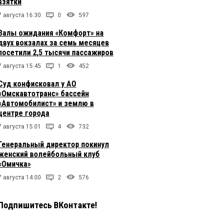
взятки
7 августа 16:30
0
597
Залы ожидания «Комфорт» на
двух вокзалах за семь месяцев
посетили 2,5 тысячи пассажиров
7 августа 15:45
1
452
Суд конфисковал у АО
«Омскавтотранс» бассейн
«Автомобилист» и землю в
центре города
7 августа 15:01
4
732
Генеральный директор покинул
женский волейбольный клуб
«Омичка»
7 августа 14:00
2
576
Подпишитесь ВКонтакте!