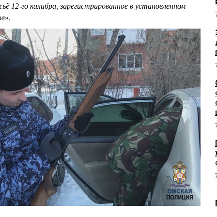
ьё 12-го калибра, зарегистрированное в установленном
ов
».