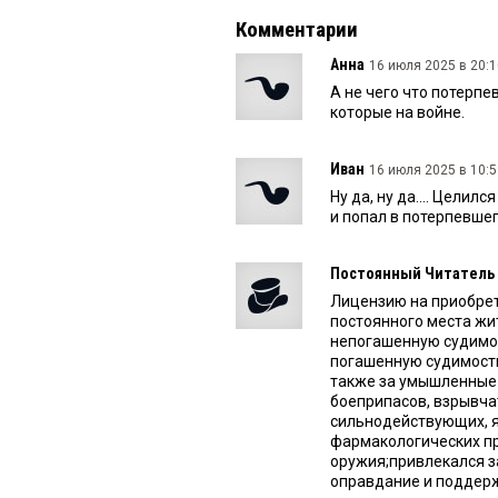
Комментарии
Анна
16 июля 2025 в 20:1
А не чего что потерп
которые на войне.
Иван
16 июля 2025 в 10:5
Ну да, ну да.... Целил
и попал в потерпевшег
Постоянный Читатель
Лицензию на приобрет
постоянного места жит
непогашенную судимос
погашенную судимость
также за умышленные 
боеприпасов, взрывча
сильнодействующих, я
фармакологических п
оружия;привлекался за
оправдание и поддерж