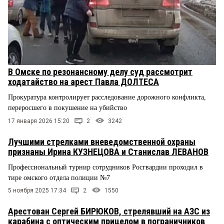
В Омске по резонансному делу суд рассмотрит
ходатайство на арест Павла ДОЛТЕСА
Прокуратура контролирует расследование дорожного конфликта,
переросшего в покушение на убийство
17 января 2026 15:20
2
3242
Лучшими стрелками вневедомственной охраны
признаны Ирина КУЗНЕЦОВА и Станислав ЛЕВАНОВ
Профессиональный турнир сотрудников Росгвардии проходил в
тире омского отдела полиции №7
5 ноября 2025 17:34
2
1550
Арестован Сергей БИРЮКОВ, стрелявший на АЗС из
карабина с оптическим прицелом в пограничников