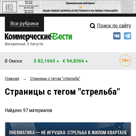
Все рубрики
Поиск по сайту
ПОЛИТИКА
Свежий выпуск
Медиа
ФИНАНСЫ
Воскресенье, 9 Августа
Кто есть кто
НЕДВИЖИМОСТЬ
В Омске:
$ 82,1665
€ 94,8366
Интервью
БИЗНЕС
Главная
→
Страницы c тегом "стрельба"
Мнения
ОБЩЕСТВО
Страницы c тегом "стрельба"
Рейтинги
ЗАКОН
Блоги
НОВОСТИ КОМПАНИЙ
Найдено
97
материалов
Архив
ПРОИСШЕСТВИЯ
СТИЛЬ ЖИЗНИ