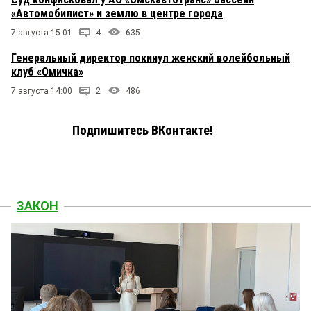
«Автомобилист» и землю в центре города
7 августа 15:01
4
635
Генеральный директор покинул женский волейбольный
клуб «Омичка»
7 августа 14:00
2
486
Подпишитесь ВКонтакте!
ЗАКОН