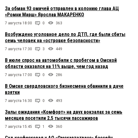
За обман 93 омичей отправлен в колонию глава АЦ
«Ромни Марш» Ярослав МАКАРЕНКО
7 августа 18:00
0
363
Возбуждено уголовное дело по ДТП, где были сбиты
семь человек на «островке безопасности»
7 августа 17:30
3
449
В июле спрос на автомобили с пробегом в Омской
области оказался на 11% выше, чем год назад
7 августа 17:00
0
286
В Омске свердловского бизнесмена обвинили в даче
взятки
7 августа 16:30
0
493
Залы ожидания «Комфорт» на двух вокзалах за семь
месяцев посетили 2,5 тысячи пассажиров
7 августа 15:45
1
360
Суд конфисковал у АО «Омскавтотранс» бассейн