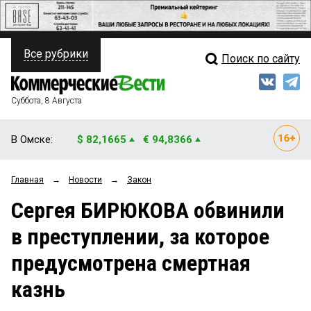
Все рубрики
Поиск по сайту
ПОЛИТИКА
Свежий выпуск
Медиа
ФИНАНСЫ
Суббота, 8 Августа
Кто есть кто
НЕДВИЖИМОСТЬ
В Омске:
$ 82,1665
€ 94,8366
Интервью
БИЗНЕС
Главная
→
Новости
→
Закон
Мнения
ОБЩЕСТВО
Сергея БИРЮКОВА обвинили
Рейтинги
ЗАКОН
в преступлении, за которое
Блоги
НОВОСТИ КОМПАНИЙ
предусмотрена смертная
Архив
ПРОИСШЕСТВИЯ
казнь