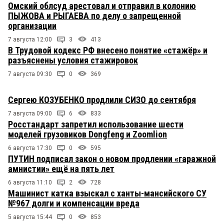
Омский облсуд арестовал и отправил в колонию
ПЫЖОВА и РЫГАЕВА по делу о запрещенной
организации
7 августа 12:00
3
413
В Трудовой кодекс РФ внесено понятие «стажёр» и
разъяснены условия стажировок
7 августа 09:30
0
369
Сергею КОЗУБЕНКО продлили СИЗО до сентября
7 августа 09:00
6
833
Росстандарт запретил использование шести
моделей грузовиков Dongfeng и Zoomlion
6 августа 17:30
0
595
ПУТИН подписал закон о новом продлении «гаражной
амнистии» ещё на пять лет
6 августа 11:10
2
728
Машинист катка взыскал с ханты-мансийского СУ
№967 долги и компенсации вреда
5 августа 15:44
0
853