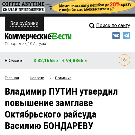
Все рубрики
Поиск по сайту
ПОЛИТИКА
Свежий выпуск
Медиа
ФИНАНСЫ
Понедельник, 10 Августа
Кто есть кто
НЕДВИЖИМОСТЬ
В Омске:
$ 82,1665
€ 94,8366
Интервью
БИЗНЕС
Главная
→
Новости
→
Политика
Мнения
ОБЩЕСТВО
Владимир ПУТИН утвердил
Рейтинги
ЗАКОН
повышение замглаве
Блоги
НОВОСТИ КОМПАНИЙ
Октябрьского райсуда
Архив
ПРОИСШЕСТВИЯ
Василию БОНДАРЕВУ