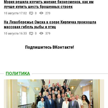
Мэрия решила изучить мнение бизнесменов, как им
лучше купить шесть брошенных строек
10 августа 17:02
0
270
На Левобережье Омска в озере Кирпичка произошла
массовая гибель рыбы и птиц
10 августа 16:33
0
379
Подпишитесь ВКонтакте!
ПОЛИТИКА