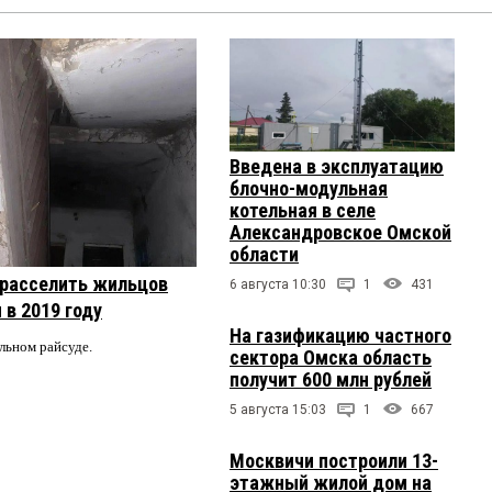
Введена в эксплуатацию
блочно-модульная
котельная в селе
Александровское Омской
области
 расселить жильцов
6 августа 10:30
1
431
 в 2019 году
На газификацию частного
альном райсуде.
сектора Омска область
получит 600 млн рублей
5 августа 15:03
1
667
Москвичи построили 13-
этажный жилой дом на